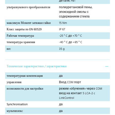
детали, PBT
ультразвукового преобразователя
полиуретановой пены,
эпоксидной смолы с
содержанием стекла
максимум Момент затяжки гайки
15 Nm
Класс защиты по EN 60529
IP 67
Рабочая температура
-25 ° C до +70 ° C
температура хранения
-40 ° C до +85 ° C
вес
35 g
Технические характеристики / характеристики
температурная компенсация
да
управления
Вход COM порт
возможности для настройки
режим «обучения» через COM
вход на контакт 5 LCA-2 c
LinkControl
Synchronisation
да
мультиплекс
да