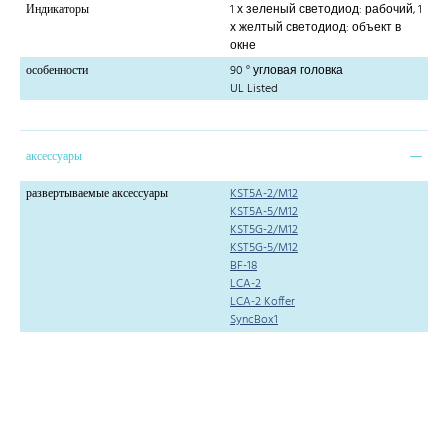
Индикаторы
1 х зеленый светодиод: рабочий, 1
х желтый светодиод: объект в
окне
особенности
90 ° угловая головка
UL Listed
аксессуары
развертываемые аксессуары
KST5A-2/M12
KST5A-5/M12
KST5G-2/M12
KST5G-5/M12
BF-18
LCA-2
LCA-2 Koffer
SyncBox1