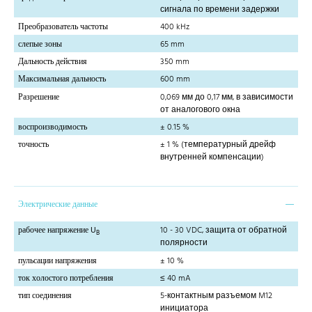
сигнала по времени задержки
Преобразователь частоты
400 kHz
слепые зоны
65 mm
Дальность действия
350 mm
Максимальная дальность
600 mm
Разрешение
0,069 мм до 0,17 мм, в зависимости
от аналогового окна
воспроизводимость
± 0.15 %
точность
± 1 % (температурный дрейф
внутренней компенсации)
Электрические данные
рабочее напряжение U
10 - 30 VDC, защита от обратной
B
полярности
пульсации напряжения
± 10 %
ток холостого потребления
≤ 40 mA
тип соединения
5-контактным разъемом M12
инициатора