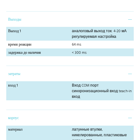
Выходы
Выход 1
аналоговый выход ток: 4-20 мА
регулируемая настройка
время реакции
64 ms
задержка до наличия
< 300 ms
затраты
вход 1
Вход COM порт
синхронизационный вход teach-in
вход
корпус
материал
латунные втулки,
никелированные, пластиковые