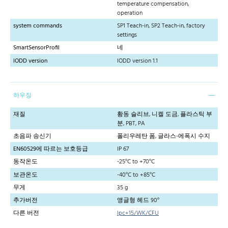
temperature compensation,
operation
system commands
SP1 Teach-in, SP2 Teach-in, factory
settings
SmartSensorProfil
네
IODD version
IODD version 1.1
하우징
재질
황동 슬리브, 니켈 도금, 플라스틱 부
분, PBT, PA
초음파 송신기
폴리우레탄 폼, 글라스-에폭시 수지
EN60529에 따르는 보호등급
IP 67
동작온도
-25°C to +70°C
보관온도
-40°C to +85°C
무게
35 g
추가버전
앵글형 헤드 90°
다른 버전
lpc+15/WK/CFU