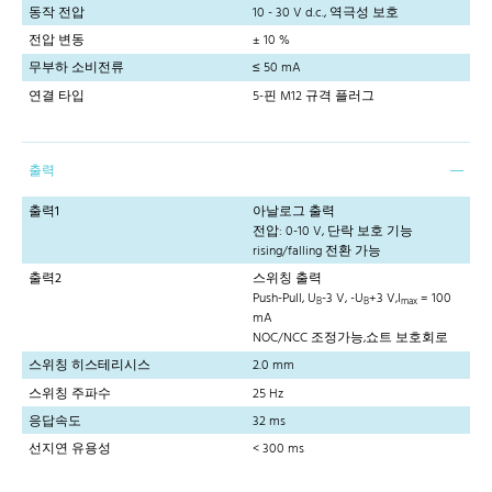
동작 전압
10 - 30 V d.c., 역극성 보호
전압 변동
± 10 %
무부하 소비전류
≤ 50 mA
연결 타입
5-핀 M12 규격 플러그
출력
출력1
아날로그 출력
전압: 0-10 V, 단락 보호 기능
rising/falling 전환 가능
출력2
스위칭 출력
Push-Pull, U
-3 V, -U
+3 V,I
= 100
B
B
max
mA
NOC/NCC 조정가능,쇼트 보호회로
스위칭 히스테리시스
2.0 mm
스위칭 주파수
25 Hz
응답속도
32 ms
선지연 유용성
< 300 ms