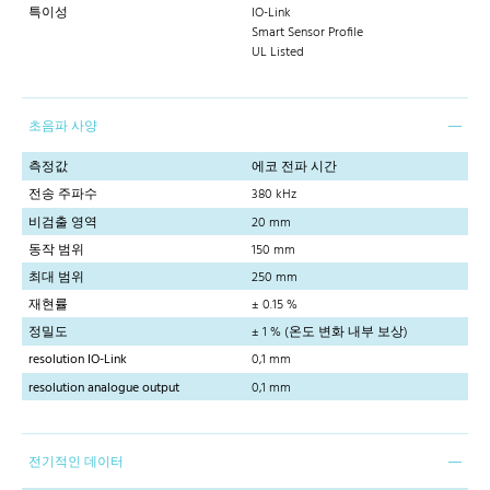
특이성
IO-Link
Smart Sensor Profile
UL Listed
초음파 사양
측정값
에코 전파 시간
전송 주파수
380 kHz
비검출 영역
20 mm
동작 범위
150 mm
최대 범위
250 mm
재현률
± 0.15 %
정밀도
± 1 % (온도 변화 내부 보상)
resolution IO-Link
0,1 mm
resolution analogue output
0,1 mm
전기적인 데이터