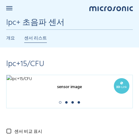
lpc+ 초음파 센서
개요
센서 리스트
lpc+15/CFU
sensor image
센서 비교 표시