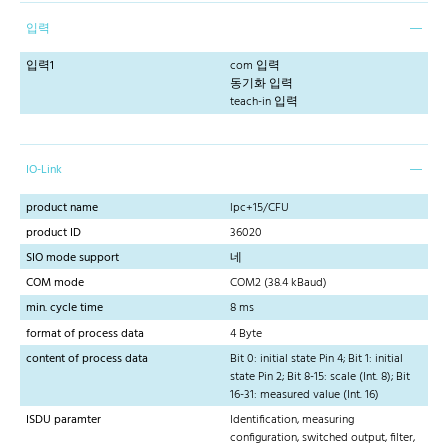
입력
입력1
com 입력
동기화 입력
teach-in 입력
IO-Link
product name
lpc+15/CFU
product ID
36020
SIO mode support
네
COM mode
COM2 (38.4 kBaud)
min. cycle time
8 ms
format of process data
4 Byte
content of process data
Bit 0: initial state Pin 4; Bit 1: initial
state Pin 2; Bit 8-15: scale (Int. 8); Bit
16-31: measured value (Int. 16)
ISDU paramter
Identification, measuring
configuration, switched output, filter,