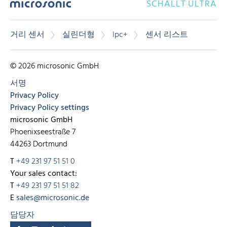
SCHALLT ULTRA
거리 센서
실린더형
lpc+
센서 리스트
© 2026 microsonic GmbH
서명
Privacy Policy
Privacy Policy settings
microsonic GmbH
Phoenixseestraße 7
44263 Dortmund
T
+49 231 97 51 51 0
Your sales contact:
T
+49 231 97 51 51 82
E
sales@microsonic.de
담당자