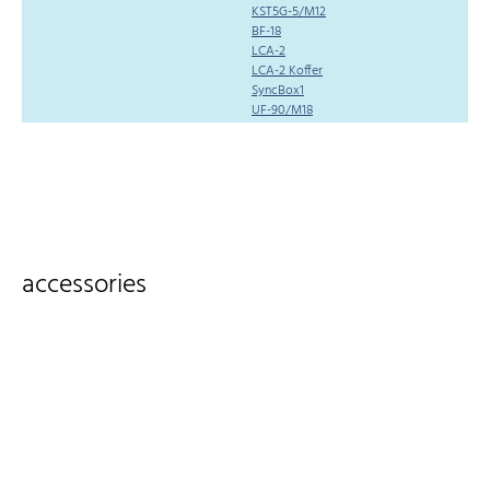
KST5G-5/M12
BF-18
LCA-2
LCA-2 Koffer
SyncBox1
UF-90/M18
accessories