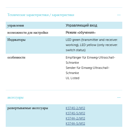
Технические характеристики / характеристики
управления
Управляющий вход
возможности для настройки
Режим «обучения»
Индикаторы
LED green (transmitter and receiver:
working), LED yellow (only receiver:
switch status)
особенности
Empfänger für Einweg-Ultraschall-
Schranke
Sender für Einweg-Ultraschall-
Schranke
UL Listed
аксессуары
развертываемые аксессуары
KST4G-2/M12
KST4G-5/M12
KST4A-2/M12
KST4A-5/M12