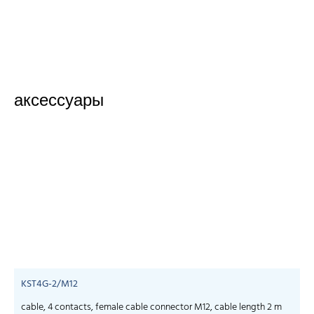
аксессуары
KST4G-2/M12
cable, 4 contacts, female cable connector M12, cable length 2 m
c