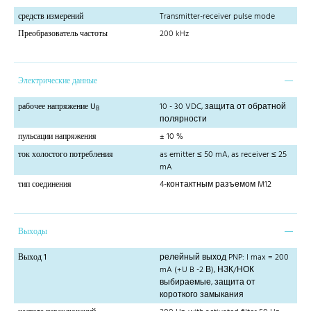
средств измерений
Transmitter-receiver pulse mode
Преобразователь частоты
200 kHz
Электрические данные
рабочее напряжение U
10 - 30 VDC, защита от обратной
B
полярности
пульсации напряжения
± 10 %
ток холостого потребления
as emitter ≤ 50 mA, as receiver ≤ 25
mA
тип соединения
4-контактным разъемом M12
Выходы
Выход 1
релейный выход PNP: I max = 200
mA (+U B -2 В), НЗК/НОК
выбираемые, защита от
короткого замыкания