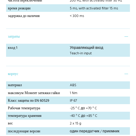
частота переключений
200 Hz, with activated filter 50 Hz
время реакции
5 ms, with activated filter 15 ms
задержка до наличия
< 300 ms
затраты
вход 1
Управляющий вход
Teach-in input
корпус
материал
ABS
максимум Момент затяжки гайки
1 Nm
Класс защиты по EN 60529
IP 67
Рабочая температура
-25 ° C до +70 ° C
температура хранения
-40 ° C до +85 ° C
вес
2 x 15 g
последующие версии
один передатчик / приемник