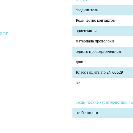
соединитель
Количество контактов
ориентация
АЛОГ
материала проволоки
одного провода сечением
длина
Класс защиты по EN 60529
вес
Технические характеристики / 
особенности