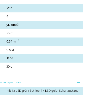
M12
4
угловой
PVC
2
0,34 mm
0,5 м
IP 67
30 g
характеристики
mit 1 x LED grün: Betrieb, 1 x LED gelb: Schaltzustand