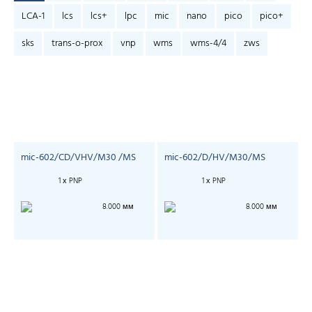
LCA-1
lcs
lcs+
lpc
mic
nano
pico
pico+
sks
trans-o-prox
vnp
wms
wms-4/4
zws
mic-602/CD/VHV/M30 /MS
mic-602/D/HV/M30/MS
1 х PNP
1 х PNP
8.000 мм
8.000 мм