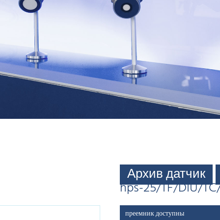
Архив датчик
hps-25/TF/DIU/TC
преемник доступны