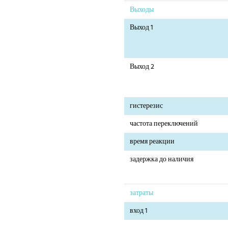
Выходы
Выход 1
Выход 2
гистерезис
частота переключений
время реакции
задержка до наличия
затраты
вход 1