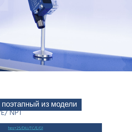
поэтапный из модели
/E/ NPT
hps+25/DIU/TC/E/G1