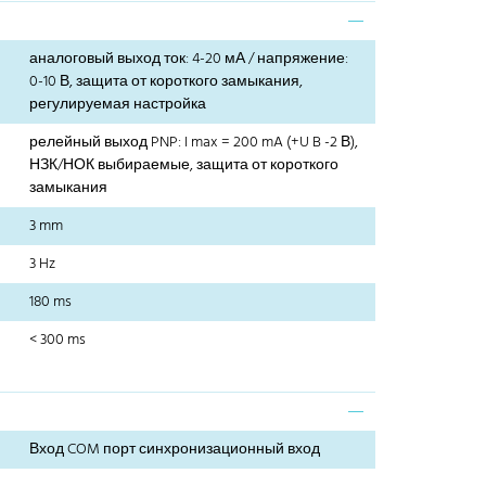
аналоговый выход ток: 4-20 мА / напряжение:
0-10 В, защита от короткого замыкания,
регулируемая настройка
релейный выход PNP: I max = 200 mA (+U B -2 В),
НЗК/НОК выбираемые, защита от короткого
замыкания
3 mm
3 Hz
180 ms
< 300 ms
Вход COM порт синхронизационный вход