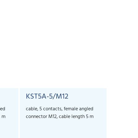
KST5A-5/M12
led
cable, 5 contacts, female angled
2 m
connector M12, cable length 5 m