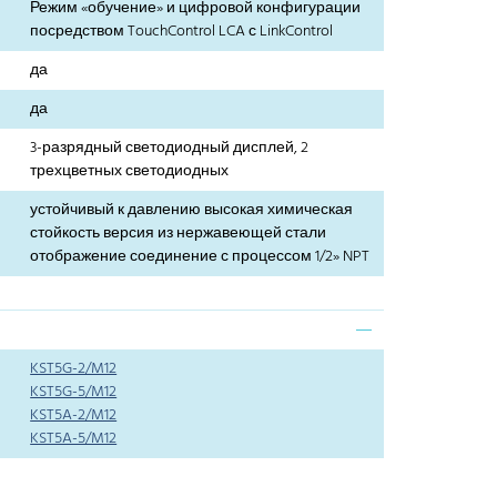
Режим «обучение» и цифровой конфигурации
посредством TouchControl LCA с LinkControl
да
да
3-разрядный светодиодный дисплей, 2
трехцветных светодиодных
устойчивый к давлению высокая химическая
стойкость версия из нержавеющей стали
отображение соединение с процессом 1/2» NPT
KST5G-2/M12
KST5G-5/M12
KST5A-2/M12
KST5A-5/M12