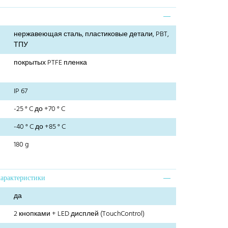
нержавеющая сталь, пластиковые детали, PBT,
ТПУ
покрытых PTFE пленка
IP 67
-25 ° C до +70 ° C
-40 ° C до +85 ° C
180 g
характеристики
да
2 кнопками + LED дисплей (TouchControl)