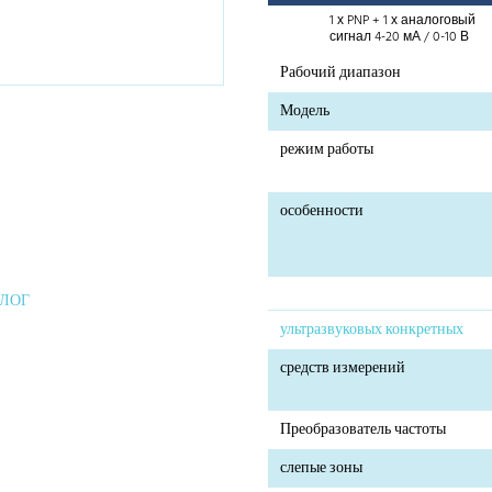
1 х PNP + 1 х аналоговый
сигнал 4-20 мА / 0-10 В
Рабочий диапазон
Модель
режим работы
особенности
АЛОГ
ультразвуковых конкретных
средств измерений
Преобразователь частоты
слепые зоны