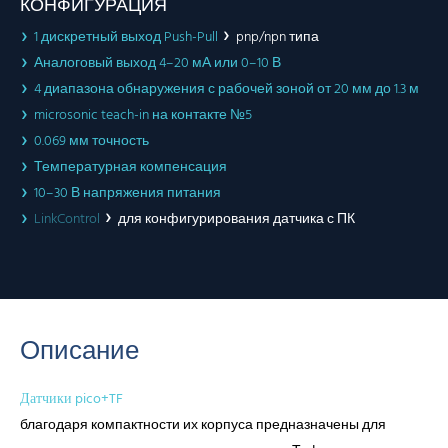
КОНФИГУРАЦИЯ
1 дискретный выход Push-Pull
pnp/npn типа
Аналоговый выход 4–20 мА или 0–10 В
4 диапазона обнаружения с рабочей зоной от 20 мм до 1.3 м
microsonic teach-in на контакте №5
0.069 мм точность
Температурная компенсация
10–30 В напряжения питания
LinkControl
для конфигурирования датчика с ПК
Описание
Датчики pico+TF
благодаря компактности их корпуса предназначены для