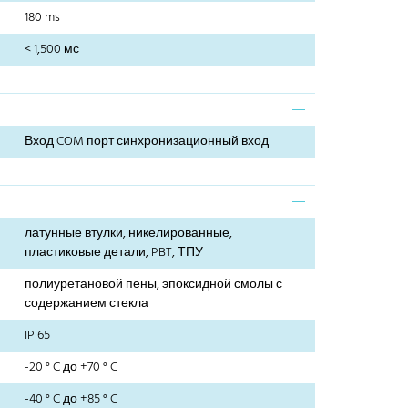
180 ms
< 1,500 мс
Вход COM порт синхронизационный вход
латунные втулки, никелированные,
пластиковые детали, PBT, ТПУ
полиуретановой пены, эпоксидной смолы с
содержанием стекла
IP 65
-20 ° C до +70 ° C
-40 ° C до +85 ° C