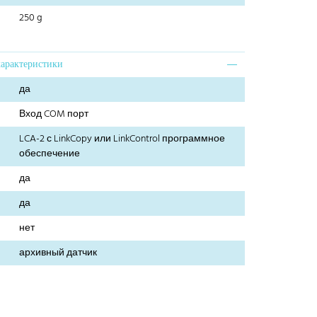
250 g
характеристики
да
Вход COM порт
LCA-2 с LinkCopy или LinkControl программное
обеспечение
да
да
нет
архивный датчик