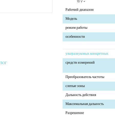
10 V +
Рабочий диапазон
Модель
режим работы
особенности
ультразвуковых конкретных
средств измерений
АЛОГ
Преобразователь частоты
слепые зоны
Дальность действия
Максимальная дальность
Разрешение