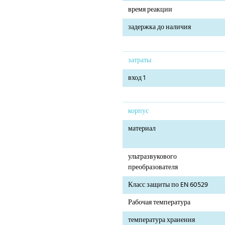
время реакции
задержка до наличия
затраты
вход 1
корпус
материал
ультразвукового
преобразователя
Класс защиты по EN 60529
Рабочая температура
температура хранения