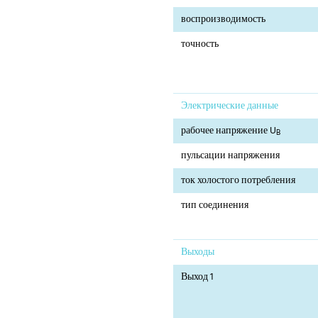
воспроизводимость
точность
Электрические данные
рабочее напряжение U
B
пульсации напряжения
ток холостого потребления
тип соединения
Выходы
Выход 1