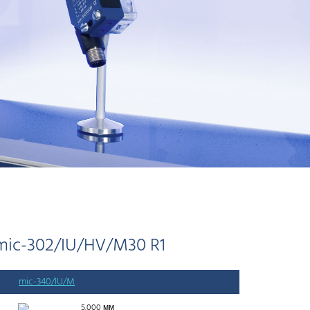
mic-302/IU/HV/M30 R1
mic-340/IU/M
5.000 мм