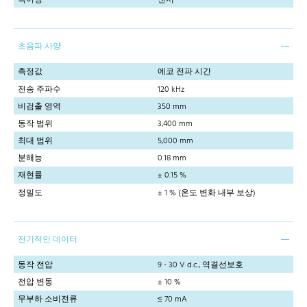
초음파 사양
측정값
에코 전파 시간
전송 주파수
120 kHz
비검출 영역
350 mm
동작 범위
3,400 mm
최대 범위
5,000 mm
분해능
0.18 mm
재현률
± 0.15 %
정밀도
± 1 % (온도 변화 내부 보상)
전기적인 데이터
동작 전압
9 - 30 V d.c., 역결선보호
전압 변동
± 10 %
무부하 소비전류
≤ 70 mA