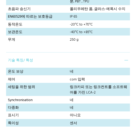
분, PBT , TPU
초음파 송신기
폴리우레탄 폼, 글라스-에폭시 수지
EN60529에 따르는 보호등급
IP 65
동작온도
-20°C to +70°C
보관온도
-40°C to +85°C
무게
250 g
기술 특징/ 특성
온도 보상
네
제어
com 입력
세팅을 위한 범위
링크카피 또는 링크컨트롤 소프트웨
어를 가진 LCA-2
Synchronisation
네
다중화
네
표시기
아니요
특이성
센서