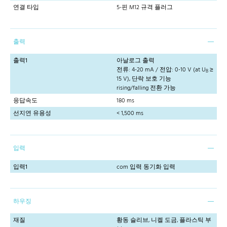
연결 타입
5-핀 M12 규격 플러그
출력
출력1
아날로그 출력
전류: 4-20 mA / 전압: 0-10 V (at U
≥
B
15 V), 단락 보호 기능
rising/falling 전환 가능
응답속도
180 ms
선지연 유용성
< 1,500 ms
입력
입력1
com 입력 동기화 입력
하우징
재질
황동 슬리브, 니켈 도금, 플라스틱 부