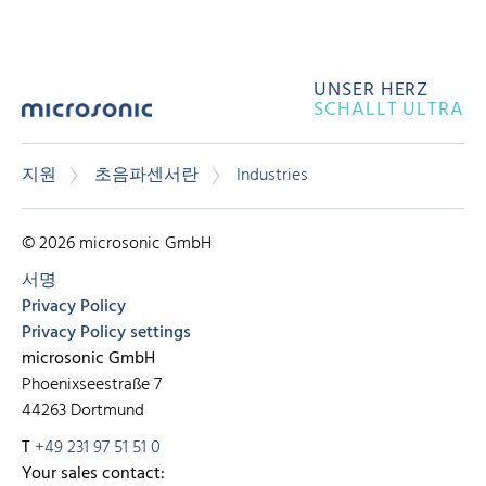
UNSER HERZ
SCHALLT ULTRA
지원
초음파센서란
Industries
© 2026 microsonic GmbH
서명
Privacy Policy
Privacy Policy settings
microsonic GmbH
Phoenixseestraße 7
44263 Dortmund
T
+49 231 97 51 51 0
Your sales contact: