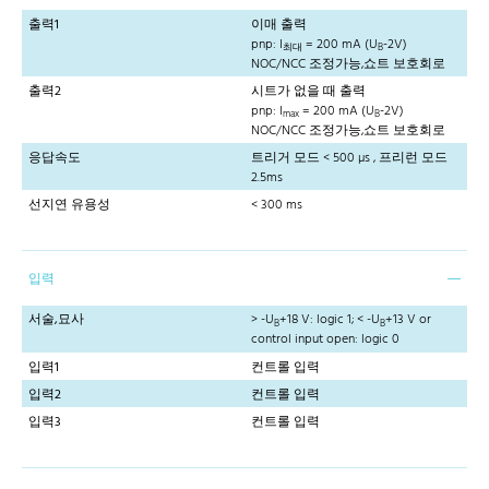
출력1
이매 출력
pnp: I
= 200 mA (U
-2V)
최대
B
NOC/NCC 조정가능,쇼트 보호회로
출력2
시트가 없을 때 출력
pnp: I
= 200 mA (U
-2V)
max
B
NOC/NCC 조정가능,쇼트 보호회로
응답속도
트리거 모드 < 500 µs , 프리런 모드
2.5ms
선지연 유용성
< 300 ms
입력
서술,묘사
> -U
+18 V: logic 1; < -U
+13 V or
B
B
control input open: logic 0
입력1
컨트롤 입력
입력2
컨트롤 입력
입력3
컨트롤 입력