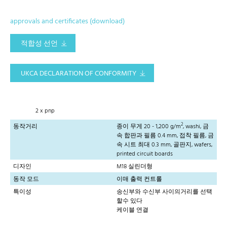
approvals and certificates (download)
적합성 선언
UKCA DECLARATION OF CONFORMITY
2 x pnp
2
동작거리
종이 무게 20 - 1,200 g/m
, washi, 금
속 합판과 필름 0.4 mm, 접착 필름, 금
속 시트 최대 0.3 mm, 골판지, wafers,
printed circuit boards
디자인
M18 실린더형
동작 모드
이매 출력 컨트롤
특이성
송신부와 수신부 사이의거리를 선택
할수 있다
케이블 연결