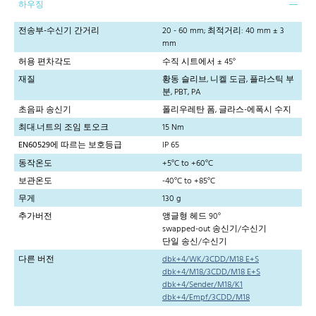
하우징
전송부-수신기 간거리
20 - 60 mm; 최적거리: 40 mm ± 3
mm
허용 편차각도
수직 시트에서 ± 45°
재질
황동 슬리브, 니켈 도금, 플라스틱 부
분, PBT, PA
초음파 송신기
폴리우레탄 폼, 글라스-에폭시 수지
최대.너트의 조임 토오크
15 Nm
EN60529에 따르는 보호등급
IP 65
동작온도
+5°C to +60°C
보관온도
-40°C to +85°C
무게
130 g
추가버전
앵글형 헤드 90°
swapped-out 송신기/수신기
단일 송신/수신기
다른 버전
dbk+4/WK/3CDD/M18 E+S
dbk+4/M18/3CDD/M18 E+S
dbk+4/Sender/M18/K1
dbk+4/Empf/3CDD/M18