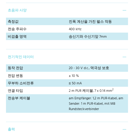
초음파 사양
측정값
진폭 계산을 가진 펄스 작동
전송 주파수
400 kHz
비검출 영역
송신기와 수신기앞 7mm
전기적인 데이터
동작 전압
20 - 30 V d.c., 역극성 보호
전압 변동
± 10 %
무부하 소비전류
≤ 50 mA
2
연결 타입
2 m PUR 케이블, 7 x 0.14 mm
전송부 케이블
am Empfänger: 1,2 m PUR-Kabel, am
Sender: 1 m PUR-Kabel, mit M8
Rundsteckverbinder
출력