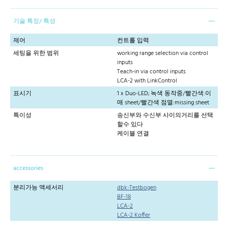
기술 특징/ 특성
제어
컨트롤 입력
세팅을 위한 범위
working range selection via control
inputs
Teach-in via control inputs
LCA-2 with LinkControl
표시기
1 x Duo-LED; 녹색 동작중/빨간색:이
매 sheet/빨간색 점멸:missing sheet
특이성
송신부와 수신부 사이의거리를 선택
할수 있다
케이블 연결
accessories
분리가능 액세서리
dbk-Testbogen
BF-18
LCA-2
LCA-2 Koffer