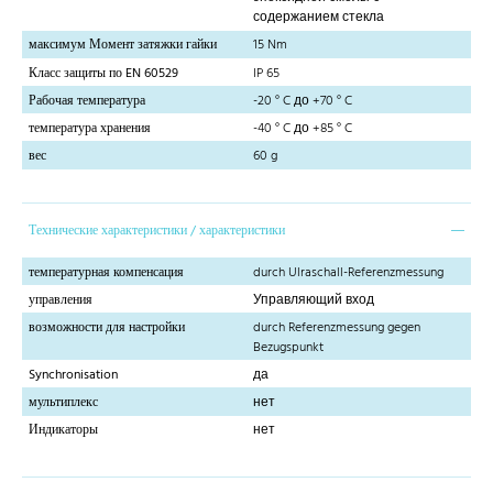
содержанием стекла
максимум Момент затяжки гайки
15 Nm
Класс защиты по EN 60529
IP 65
Рабочая температура
-20 ° C до +70 ° C
температура хранения
-40 ° C до +85 ° C
вес
60 g
Технические характеристики / характеристики
температурная компенсация
durch Ulraschall-Referenzmessung
управления
Управляющий вход
возможности для настройки
durch Referenzmessung gegen
Bezugspunkt
Synchronisation
да
мультиплекс
нет
Индикаторы
нет