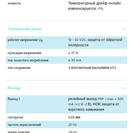
точность
Температурный дрейф онлайн
компенсируется, <1%
Электрические данные
рабочее напряжение U
10 - 30 VDC, защита от обратной
B
полярности
пульсации напряжения
± 10 %
ток холостого потребления
≤ 30 mA
тип соединения
4-контактным разъемом M12
Выходы
Выход 1
релейный выход PNP: I max = 500
mA (+U B -2 В), НОК, защита от
короткого замыкания
гистерезис
0,69 мм
частота переключений
25 Hz
время реакции
24 ms