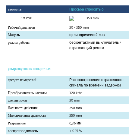
заменить
Просьба спросить о
1 х PNP
350 mm
Рабочий диапазон
30 - 350 mm
Модель
цилиндрический M18
режим работы
бесконтактный выключатель /
отражающий режим
ультразвуковых конкретных
средств измерений
Распростронение отраженного
сигнала по времени задержки
Преобразователь частоты
320 kHz
слепые зоны
30 mm
Дальность действия
250 mm
Максимальная дальность
350 mm
Разрешение
0,36 мм
воспроизводимость
± 0.15 %