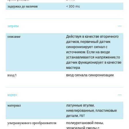
задержка до наличия
< 300 ms
затраты
описание
Действуя в качестве вторичного
датчков, первичный датчик
синхронизирует сигнал с
источником. Если на входе
устанавливается напряжение,то
датчик функционирует в качестве
мастера
вход 1
вход сигнала синхронизации
корпус
материал
латунные втулки,
никелированные, пластиковые
детали, PBT
ультразвукового преобразователя
полиуретановой пены,
эпоксидной смолы с