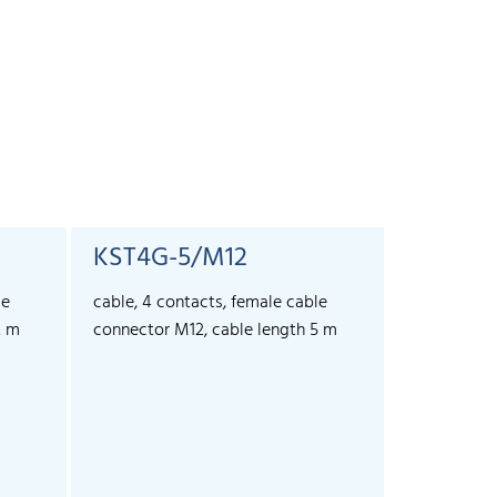
KST4G-5/M12
KST4A-
le
cable, 4 contacts, female cable
cable, 4 co
2 m
connector M12, cable length 5 m
connector 