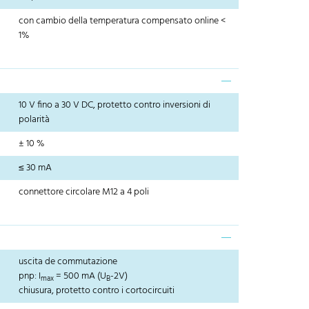
con cambio della temperatura compensato online <
1%
10 V fino a 30 V DC, protetto contro inversioni di
polarità
± 10 %
≤ 30 mA
connettore circolare M12 a 4 poli
uscita de commutazione
pnp: I
= 500 mA (U
-2V)
max
B
chiusura, protetto contro i cortocircuiti