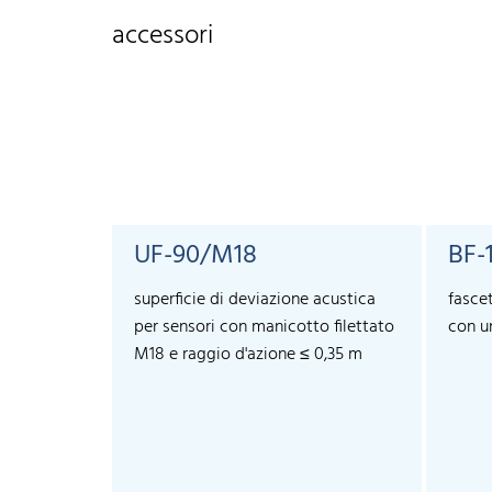
accessori
UF-90/M18
BF-
superficie di deviazione acustica
fascet
per sensori con manicotto filettato
con u
M18 e raggio d'azione ≤ 0,35 m