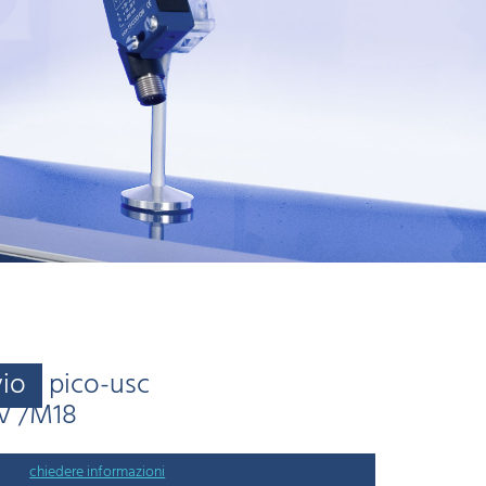
vio
pico-usc
V /M18
chiedere informazioni