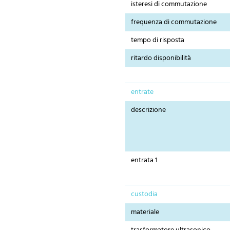
isteresi di commutazione
frequenza di commutazione
tempo di risposta
ritardo disponibilità
entrate
descrizione
entrata 1
custodia
materiale