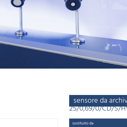
sensore da archi
25/0,69/0/CD/S/H
sostituito da