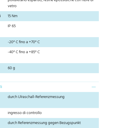
poliuretano espanso, resine epossidiche con fibre di
vetro
i
15 Nm
IP 65
-20° C fino a +70° C
-40° C fino a +85° C
60 g
li
durch Ulraschall-Referenzmessung
ingresso di controllo
durch Referenzmessung gegen Bezugspunkt