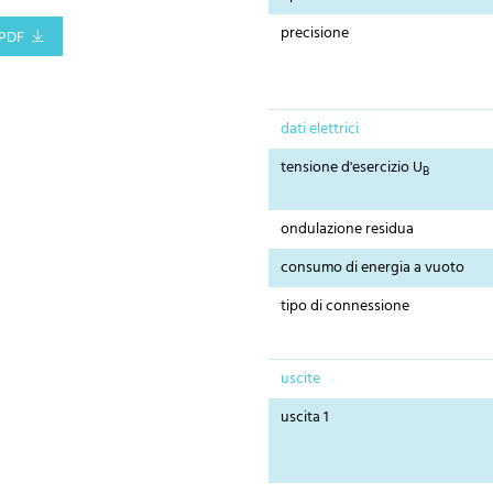
precisione
PDF
dati elettrici
tensione d'esercizio U
B
ondulazione residua
consumo di energia a vuoto
tipo di connessione
uscite
uscita 1