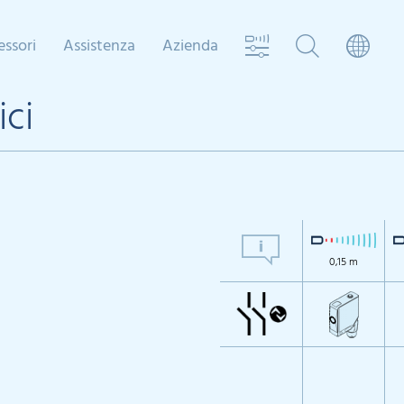
essori
Assistenza
Azienda
ici
0,15 m