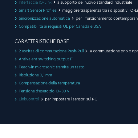
Interfaccia IO-Link
a supporto del nuovo standard industriale
Smart Sensor Profiles
maggiore trasparenza tra i dispositivi IO-L
Sincronizzazione automatica
per il funzionamento contemporaneo 
Compatibilità ai requisiti UL per Canada e USA
CARATTERISTICHE BASE
2 uscitas di commutazione Push-Pull
a commutazione pnp o np
Antivalent switching output F1
Teach-in microsonic tramite un tasto
Risoluzione 0,1 mm
Compensazione della temperatura
Tensione d'esercizio 10–30 V
LinkControl
per impostare i sensori sul PC