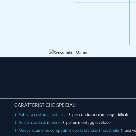
CARATTERISTICHE SPECIALI
Robusta custodia metallica
per condizioni d'impiego difficili
Guida a coda di rondine
per un montaggio veloce
Meccanicamente compatibile con lo standard industriale
una ve