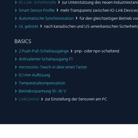
IO-Link- Schnittstelle
zur Unterstützung des neuen Industriestan
Smart Sensor Profile
mehr Transparenz zwischen IO-Link Devices
Automatische Synchronisation
für den gleichzeitigen Betrieb v
UL gelistet
nach kanadischen und US-amerikanischen Sicherheit
BASICS
2 Push-Pull-Schaltausgänge
pnp- oder npn-schaltend
Antivalenter Schaltausgang F1
microsonic-Teach-in über einen Taster
0,1 mm Auflösung
Temperaturkompensation
Betriebsspannung 10–30 V
LinkControl
zur Einstellung der Sensoren am PC