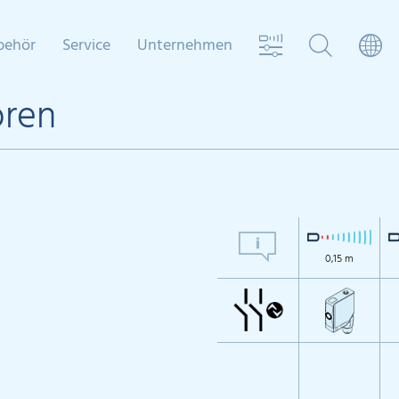
behör
Service
Unternehmen
oren
0,15 m