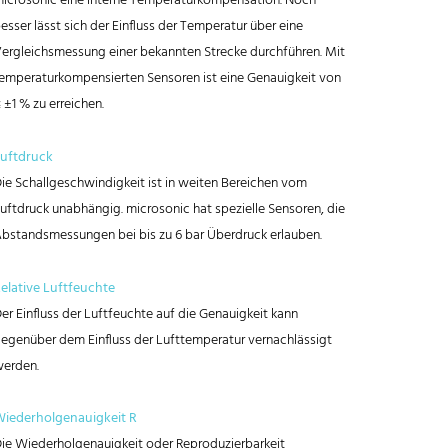
icrosonic eine interne Temperaturkompensation. Noch
esser lässt sich der Einfluss der Temperatur über eine
ergleichsmessung einer bekannten Strecke durchführen. Mit
emperaturkompensierten Sensoren ist eine Genauigkeit von
 ±1 % zu erreichen.
uftdruck
ie Schallgeschwindigkeit ist in weiten Bereichen vom
uftdruck unabhängig. microsonic hat spezielle Sensoren, die
bstandsmessungen bei bis zu 6 bar Überdruck erlauben.
elative Luftfeuchte
er Einfluss der Luftfeuchte auf die Genauigkeit kann
egenüber dem Einfluss der Lufttemperatur vernachlässigt
erden.
iederholgenauigkeit R
ie Wiederholgenauigkeit oder Reproduzierbarkeit