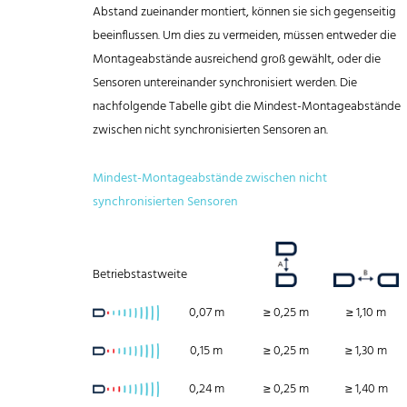
Abstand zueinander montiert, können sie sich gegenseitig
beeinflussen. Um dies zu vermeiden, müssen entweder die
Montageabstände ausreichend groß gewählt, oder die
Sensoren untereinander synchronisiert werden. Die
nachfolgende Tabelle gibt die Mindest-Montageabstände
zwischen nicht synchronisierten Sensoren an.
Mindest-Montageabstände zwischen nicht
synchronisierten Sensoren
Betriebstastweite
0,07 m
≥ 0,25 m
≥ 1,10 m
0,15 m
≥ 0,25 m
≥ 1,30 m
0,24 m
≥ 0,25 m
≥ 1,40 m