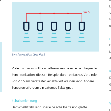
u
m
b
V
t
≤
L
D
L
Synchronisation über Pin 5
A
Viele microsonic-Ultraschallsensoren haben eine integrierte
R
Synchronisation, die zum Beispiel durch einfaches Verbinden
D
von Pin 5 am Gerätestecker aktiviert werden kann. Andere
g
Sensoren erfordern ein externes Taktsignal.
w
Schallumlenkung
W
Der Schallstrahl kann über eine schallharte und glatte
D