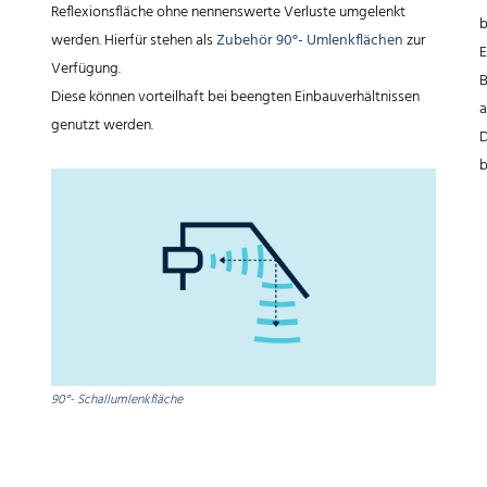
Reflexionsfläche ohne nennenswerte Verluste umgelenkt
b
werden. Hierfür stehen als
Zubehör 90°- Umlenkflächen
zur
E
Verfügung.
B
Diese können vorteilhaft bei beengten Einbauverhältnissen
a
genutzt werden.
D
b
90°- Schallumlenkfläche