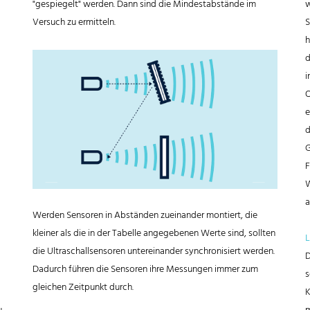
"gespiegelt" werden. Dann sind die Mindestabstände im
w
Versuch zu ermitteln.
S
h
d
i
O
e
d
G
F
W
a
Werden Sensoren in Abständen zueinander montiert, die
kleiner als die in der Tabelle angegebenen Werte sind, sollten
L
die Ultraschallsensoren untereinander synchronisiert werden.
D
Dadurch führen die Sensoren ihre Messungen immer zum
s
gleichen Zeitpunkt durch.
K