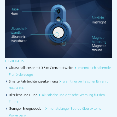
HIGHLIGHTS
Ultraschallsensor mit 3,5 m Grenztastweite
erkennt sich nähernde
Flurförderzeuge
Smarte Fahrtrichtungserkennung
warnt nur bei falscher Einfahrt in
die Gasse
Blitzlicht und Hupe
akustische und optische Warnung für den
Fahrer
Geringer Energiebedarf
monatelanger Betrieb über externe
Powerbank