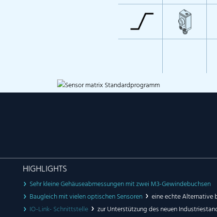
HIGHLIGHTS
Sehr kleine Gehäuseabmessungen mit zwei M3-Gewindebuchsen
Baugleich mit vielen optischen Sensoren
eine echte Alternative
IO-Link- Schnittstelle
zur Unterstützung des neuen Industriestan