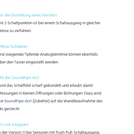
ür die Einstellung eines Fensters
it 2 Schaltpunkten ist bei einem Schaltausgang in gleicher
eise zu verfahren.
ffner/Schließer
nd steigende/ fallende Analogkennlinie können ebenfalls
ber den Taster eingestellt werden.
it der SoundPipe sks1
ird das Schallfeld scharf gebündelt und erlaubt damit
essungen in kleinen Öffnungen oder Bohrungen. Dazu wird
ie
SoundPipe sks1
(Zubehör) auf die Wandleraufnahme des
ks gesteckt.
O-Link integriert
n der Version 1.1 bei Sensoren mit Push-Pull-Schaltausgang.