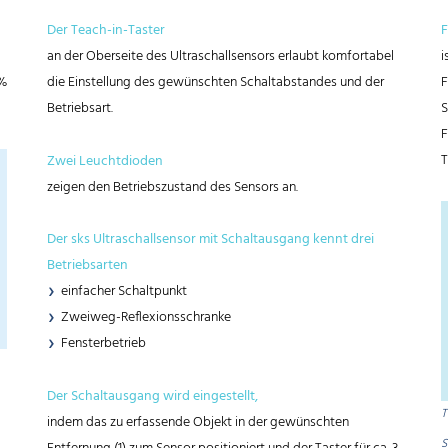
Der Teach-in-Taster
F
an der Oberseite des Ultraschallsensors erlaubt komfortabel
i
3%
die Einstellung des gewünschten Schaltabstandes und der
F
Betriebsart.
S
F
T
Zwei Leuchtdioden
zeigen den Betriebszustand des Sensors an.
Der sks Ultraschallsensor mit Schaltausgang kennt drei
Betriebsarten
einfacher Schaltpunkt
Zweiweg-Reflexionsschranke
Fensterbetrieb
Der Schaltausgang wird eingestellt,
T
indem das zu erfassende Objekt in der gewünschten
S