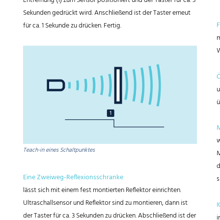
Entfernung (1) zum Sensor positioniert und der Taster für ca. 3
Sekunden gedrückt wird. Anschließend ist der Taster erneut
F
für ca. 1 Sekunde zu drücken. Fertig.
m
W
Ö
u
ü
M
w
Teach-in eines Schaltpunktes
M
d
Eine Zweiweg-Reflexionsschranke
s
lässt sich mit einem fest montierten Reflektor einrichten.
Ultraschallsensor und Reflektor sind zu montieren, dann ist
I
der Taster für ca. 3 Sekunden zu drücken. Abschließend ist der
i