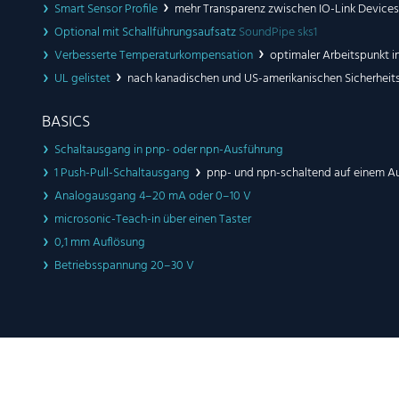
Smart Sensor Profile
mehr Transparenz zwischen IO-Link Devices
Optional mit Schallführungsaufsatz
SoundPipe sks1
Verbesserte Temperaturkompensation
optimaler Arbeitspunkt i
UL gelistet
nach kanadischen und US-amerikanischen Sicherheit
BASICS
Schaltausgang in pnp- oder npn-Ausführung
1 Push-Pull-Schaltausgang
pnp- und npn-schaltend auf einem 
Analogausgang 4–20 mA oder 0–10 V
microsonic-Teach-in über einen Taster
0,1 mm Auflösung
Betriebsspannung 20–30 V