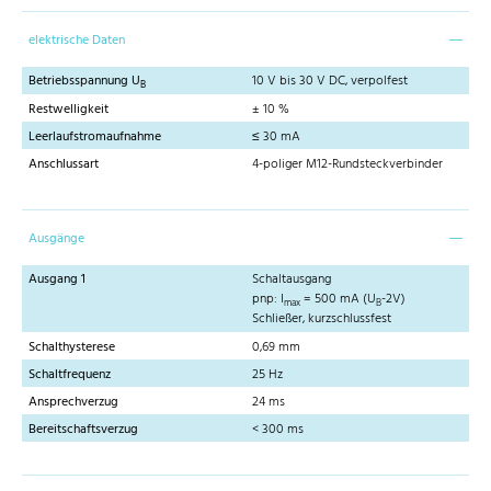
elektrische Daten
Betriebsspannung U
10 V bis 30 V DC, verpolfest
B
Restwelligkeit
± 10 %
Leerlaufstromaufnahme
≤ 30 mA
Anschlussart
4-poliger M12-Rundsteckverbinder
Ausgänge
Ausgang 1
Schaltausgang
pnp: I
= 500 mA (U
-2V)
max
B
Schließer, kurzschlussfest
Schalthysterese
0,69 mm
Schaltfrequenz
25 Hz
Ansprechverzug
24 ms
Bereitschaftsverzug
< 300 ms