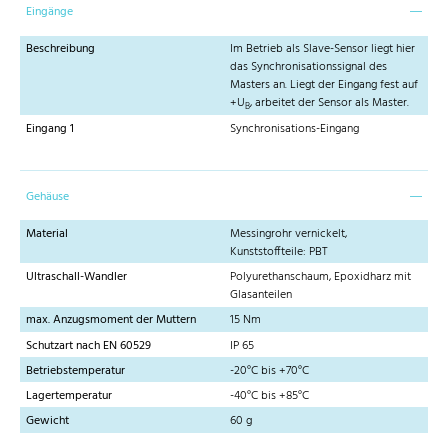
Eingänge
Beschreibung
Im Betrieb als Slave-Sensor liegt hier
das Synchronisationssignal des
Masters an. Liegt der Eingang fest auf
+U
, arbeitet der Sensor als Master.
B
Eingang 1
Synchronisations-Eingang
Gehäuse
Material
Messingrohr vernickelt,
Kunststoffteile: PBT
Ultraschall-Wandler
Polyurethanschaum, Epoxidharz mit
Glasanteilen
max. Anzugsmoment der Muttern
15 Nm
Schutzart nach EN 60529
IP 65
Betriebstemperatur
-20°C bis +70°C
Lagertemperatur
-40°C bis +85°C
Gewicht
60 g