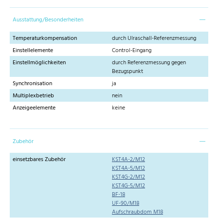
Ausstattung/Besonderheiten
Temperaturkompensation
durch Ulraschall-Referenzmessung
Einstellelemente
Control-Eingang
Einstellmöglichkeiten
durch Referenzmessung gegen
Bezugspunkt
Synchronisation
ja
Multiplexbetrieb
nein
Anzeigeelemente
keine
Zubehör
einsetzbares Zubehör
KST4A-2/M12
KST4A-5/M12
KST4G-2/M12
KST4G-5/M12
BF-18
UF-90/M18
Aufschraubdom M18