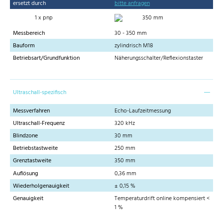
ersetzt durch
bitte anfragen
1 x pnp
350 mm
Messbereich
30 - 350 mm
Bauform
zylindrisch M18
Betriebsart/Grundfunktion
Näherungsschalter/Reflexionstaster
Ultraschall-spezifisch
Messverfahren
Echo-Laufzeitmessung
Ultraschall-Frequenz
320 kHz
Blindzone
30 mm
Betriebstastweite
250 mm
Grenztastweite
350 mm
Auflösung
0,36 mm
Wiederholgenauigkeit
± 0,15 %
Genauigkeit
Temperaturdrift online kompensiert <
1 %