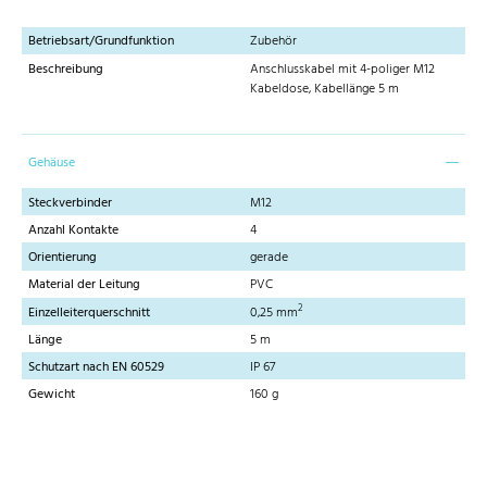
Betriebsart/Grundfunktion
Zubehör
Beschreibung
Anschlusskabel mit 4-poliger M12
Kabeldose, Kabellänge 5 m
Gehäuse
Steckverbinder
M12
Anzahl Kontakte
4
Orientierung
gerade
Material der Leitung
PVC
2
Einzelleiterquerschnitt
0,25 mm
Länge
5 m
Schutzart nach EN 60529
IP 67
Gewicht
160 g