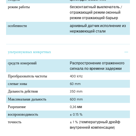
режим работы
бесконтактный выключатель /
отражающий режим оконный
режим отражающий барьер
особенности
архивный датчик исполнение из
нержавеющей стали
ультразвуковых конкретных
средств измерений
Распростронение отраженного
сигнала по времени задержки
Преобразователь частоты
400 kHz
слепые зоны
60 mm
Дальность действия
350 mm
Максимальная дальность
600 mm
Разрешение
0,36 мм
воспроизводимость
± 0.15 %
точность
± 1 % (температурный дрейф
внутренней компенсации)