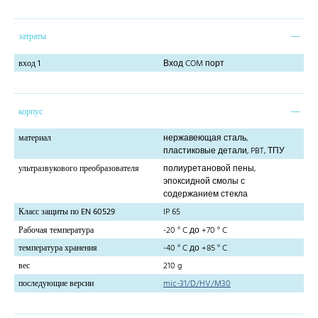
затраты
вход 1
Вход COM порт
корпус
материал
нержавеющая сталь,
пластиковые детали, PBT, ТПУ
ультразвукового преобразователя
полиуретановой пены,
эпоксидной смолы с
содержанием стекла
Класс защиты по EN 60529
IP 65
Рабочая температура
-20 ° C до +70 ° C
температура хранения
-40 ° C до +85 ° C
вес
210 g
последующие версии
mic-31/D/HV/M30