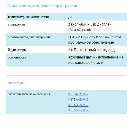
Технические характеристики / характеристики
температурная компенсация
да
управления
2 кнопками + LED дисплей
(TouchControl)
возможности для настройки
LCA-2 с LinkCopy или LinkControl
программное обеспечение
Индикаторы
2 х Трехцветный светодиод
особенности
архивный датчик исполнение из
нержавеющей стали
аксессуары
развертываемые аксессуары
KST5A-2/M12
KST5A-5/M12
KST5G-2/M12
KST5G-5/M12