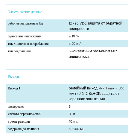
Электрические данные
рабочее напряжение U
12 - 30 VDC защита от обратной
B
полярности
пульсации напряжения
± 10 %
ток холостого потребления
≤ 70 mA
тип соединения
5-контактным разъемом M12
инициатора
Выходы
Выход 1
релейный выход PNP: I max = 500
mA (+U B -2 В),НОК, защита от
короткого замыкания
гистерезис
5 mm
частота переключений
8 Hz
время реакции
70 ms
задержка до наличия
< 1,500 мс