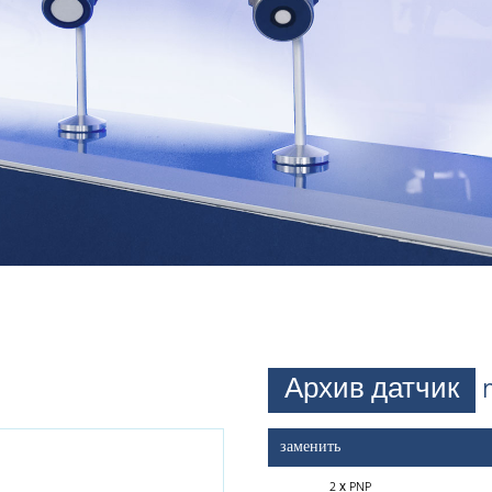
Архив датчик
заменить
2 х PNP