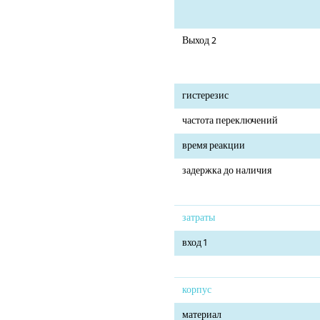
Выход 2
гистерезис
частота переключений
время реакции
задержка до наличия
затраты
вход 1
корпус
материал