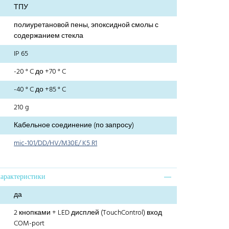
ТПУ
полиуретановой пены, эпоксидной смолы с
содержанием стекла
IP 65
-20 ° C до +70 ° C
-40 ° C до +85 ° C
210 g
Кабельное соединение (по запросу)
mic-101/DD/HV/M30E/ K5 R1
характеристики
да
2 кнопками + LED дисплей (TouchControl) вход
COM-port