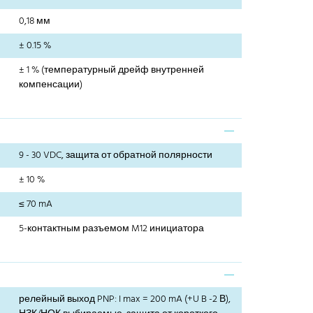
0,18 мм
± 0.15 %
± 1 % (температурный дрейф внутренней
компенсации)
9 - 30 VDC, защита от обратной полярности
± 10 %
≤ 70 mA
5-контактным разъемом M12 инициатора
релейный выход PNP: I max = 200 mA (+U B -2 В),