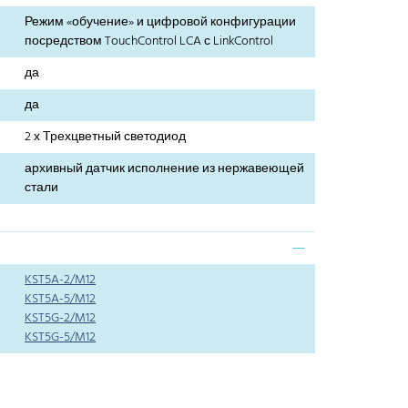
Режим «обучение» и цифровой конфигурации
посредством TouchControl LCA с LinkControl
да
да
2 х Трехцветный светодиод
архивный датчик исполнение из нержавеющей
стали
KST5A-2/M12
KST5A-5/M12
KST5G-2/M12
KST5G-5/M12