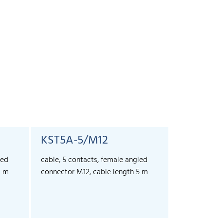
KST5A-5/M12
led
cable, 5 contacts, female angled
2 m
connector M12, cable length 5 m