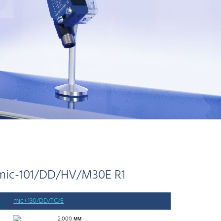
mic-101/DD/HV/M30E R1
mic+130/DD/TC/E
2.000 мм