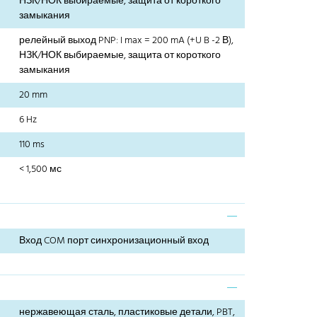
НЗК/НОК выбираемые, защита от короткого
замыкания
релейный выход PNP: I max = 200 mA (+U B -2 В),
НЗК/НОК выбираемые, защита от короткого
замыкания
20 mm
6 Hz
110 ms
< 1,500 мс
Вход COM порт синхронизационный вход
нержавеющая сталь, пластиковые детали, PBT,