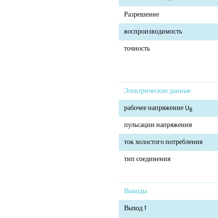
Разрешение
воспроизводимость
точность
Электрические данные
рабочее напряжение U
B
пульсации напряжения
ток холостого потребления
тип соединения
Выходы
Выход 1