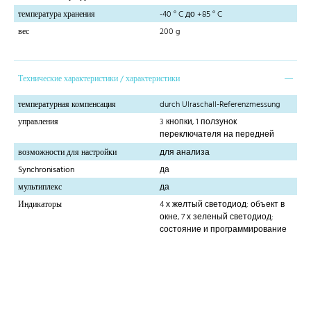
температура хранения
-40 ° C до +85 ° C
вес
200 g
Технические характеристики / характеристики
температурная компенсация
durch Ulraschall-Referenzmessung
управления
3 кнопки, 1 ползунок
переключателя на передней
возможности для настройки
для анализа
Synchronisation
да
мультиплекс
да
Индикаторы
4 х желтый светодиод: объект в
окне, 7 х зеленый светодиод:
состояние и программирование