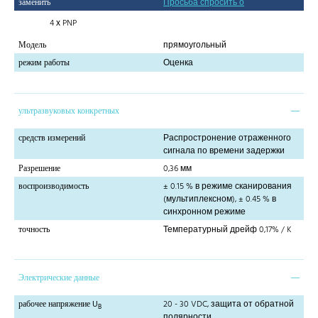
заменить
Просьба спросить о
4 х PNP
Модель
прямоугольный
режим работы
Оценка
ультразвуковых конкретных
средств измерений
Распростронение отраженного
сигнала по времени задержки
Разрешение
0,36 мм
воспроизводимость
± 0.15 % в режиме сканирования
(мультиплексном), ± 0.45 % в
синхронном режиме
точность
Температурный дрейф 0,17% / K
Электрические данные
рабочее напряжение U
20 - 30 VDC, защита от обратной
B
полярности