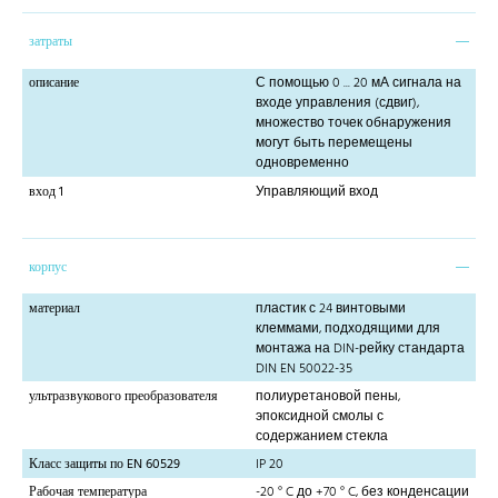
затраты
описание
С помощью 0 ... 20 мА сигнала на
входе управления (сдвиг),
множество точек обнаружения
могут быть перемещены
одновременно
вход 1
Управляющий вход
корпус
материал
пластик с 24 винтовыми
клеммами, подходящими для
монтажа на DIN-рейку стандарта
DIN EN 50022-35
ультразвукового преобразователя
полиуретановой пены,
эпоксидной смолы с
содержанием стекла
Класс защиты по EN 60529
IP 20
Рабочая температура
-20 ° C до +70 ° C, без конденсации