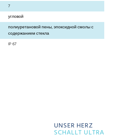
7
угловой
полиуретановой пены, эпоксидной смолы с
содержанием стекла
IP 67
UNSER HERZ
SCHALLT ULTRA