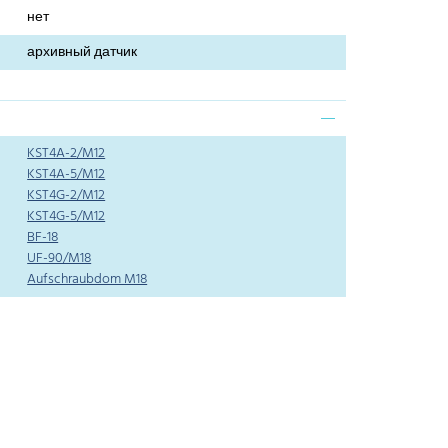
нет
архивный датчик
KST4A-2/M12
KST4A-5/M12
KST4G-2/M12
KST4G-5/M12
BF-18
UF-90/M18
Aufschraubdom M18