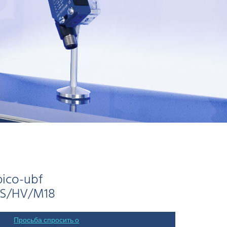
pico-ubf
/S/HV/M18
Просьба спросить о