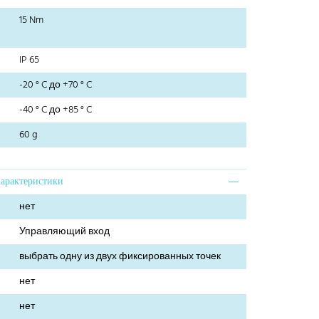
15 Nm
IP 65
-20 ° C до +70 ° C
-40 ° C до +85 ° C
60 g
характеристики
нет
Управляющий вход
выбрать одну из двух фиксированных точек
нет
нет