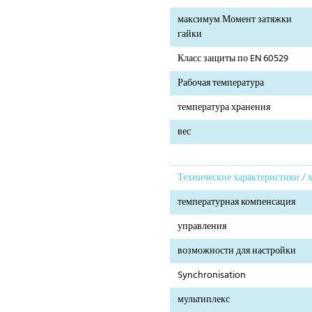
максимум Момент затяжки
гайки
Класс защиты по EN 60529
Рабочая температура
температура хранения
вес
Технические характеристики / 
температурная компенсация
управления
возможности для настройки
Synchronisation
мультиплекс