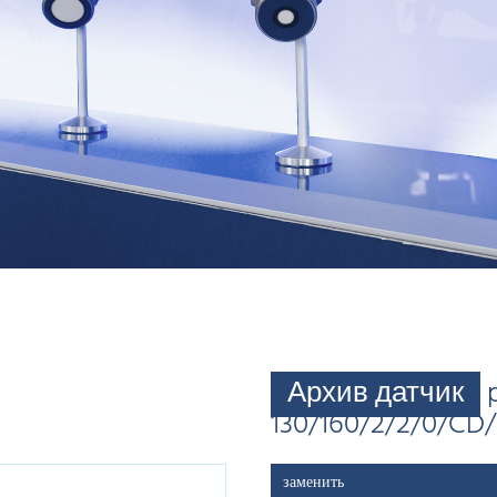
Архив датчик
130/160/2/2/0/CD
заменить