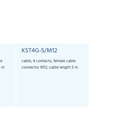
KST4G-5/M12
KST4A-
le
cable, 4 contacts, female cable
cable, 4 co
2 m
connector M12, cable length 5 m
connector 