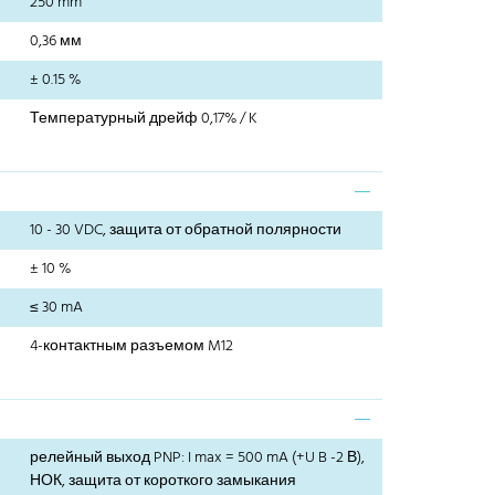
250 mm
0,36 мм
± 0.15 %
Температурный дрейф 0,17% / K
10 - 30 VDC, защита от обратной полярности
± 10 %
≤ 30 mA
4-контактным разъемом M12
релейный выход PNP: I max = 500 mA (+U B -2 В),
НОК, защита от короткого замыкания