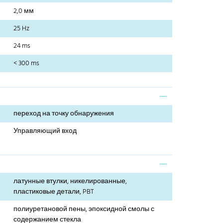
2,0 мм
25 Hz
24 ms
< 300 ms
переход на точку обнаружения
Управляющий вход
латунные втулки, никелированные,
пластиковые детали, PBT
полиуретановой пены, эпоксидной смолы с
содержанием стекла