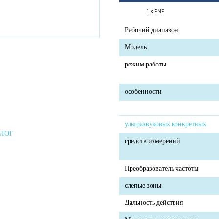
1 х PNP
Рабочий диапазон
Модель
режим работы
особенности
ультразвуковых конкретных
АЛОГ
средств измерений
Преобразователь частоты
слепые зоны
Дальность действия