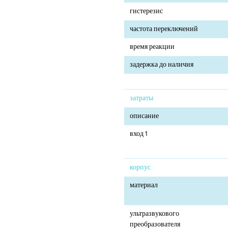
гистерезис
частота переключений
время реакции
задержка до наличия
затраты
описание
вход 1
корпус
материал
ультразвукового
преобразователя