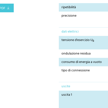
ripetibilità
PDF
precisione
dati elettrici
tensione d'esercizio U
B
ondulazione residua
consumo di energia a vuoto
tipo di connessione
uscite
uscita 1