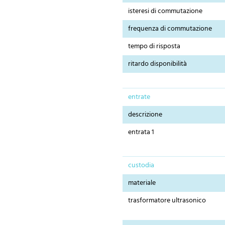
isteresi di commutazione
frequenza di commutazione
tempo di risposta
ritardo disponibilità
entrate
descrizione
entrata 1
custodia
materiale
trasformatore ultrasonico