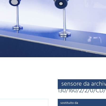
sensore da archi
130/160/2/2/0/CD
sostituito da