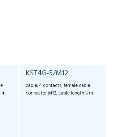
KST4G-5/M12
KST4A-
le
cable, 4 contacts, female cable
cable, 4 co
2 m
connector M12, cable length 5 m
connector 