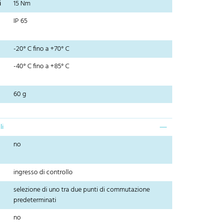
i
15 Nm
IP 65
-20° C fino a +70° C
-40° C fino a +85° C
60 g
li
no
ingresso di controllo
selezione di uno tra due punti di commutazione
predeterminati
no