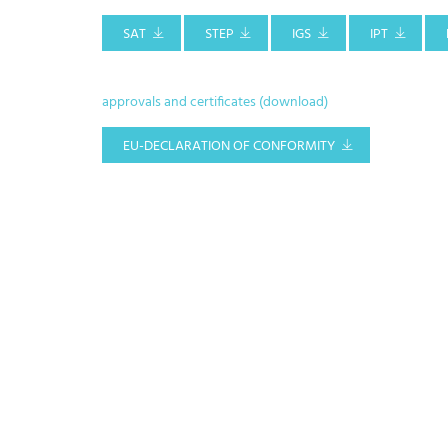
SAT
STEP
IGS
IPT
approvals and certificates (download)
EU-DECLARATION OF CONFORMITY