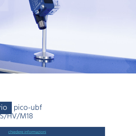
vio
pico-ubf
/S/HV/M18
chiedere informazioni