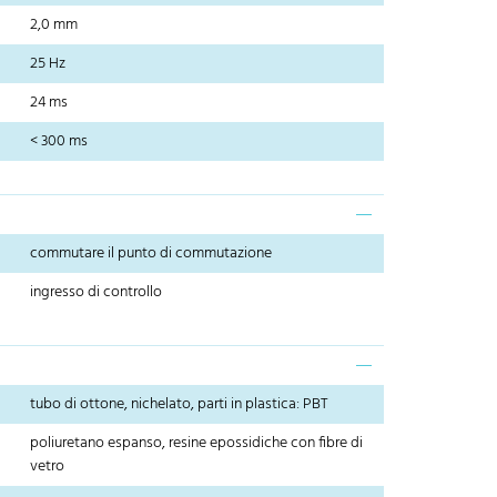
2,0 mm
25 Hz
24 ms
< 300 ms
commutare il punto di commutazione
ingresso di controllo
tubo di ottone, nichelato, parti in plastica: PBT
poliuretano espanso, resine epossidiche con fibre di
vetro