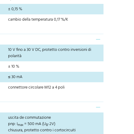
± 0,15 %
cambio della temperatura 0,17 %/K
10 V fino a 30 V DC, protetto contro inversioni di
polarità
± 10 %
≤ 30 mA
connettore circolare M12 a 4 poli
uscita de commutazione
pnp: I
= 500 mA (U
-2V)
max
B
chiusura, protetto contro i cortocircuiti