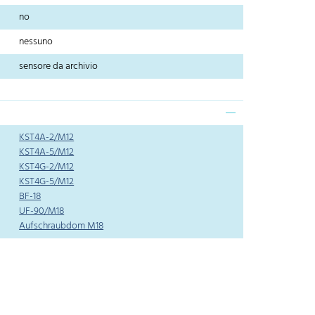
no
nessuno
sensore da archivio
KST4A-2/M12
KST4A-5/M12
KST4G-2/M12
KST4G-5/M12
BF-18
UF-90/M18
Aufschraubdom M18