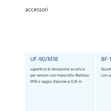
accessori
UF-90/M18
BF-
superficie di deviazione acustica
fascet
per sensori con manicotto filettato
con u
M18 e raggio d'azione ≤ 0,35 m