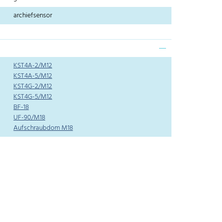
archiefsensor
KST4A-2/M12
KST4A-5/M12
KST4G-2/M12
KST4G-5/M12
BF-18
UF-90/M18
Aufschraubdom M18