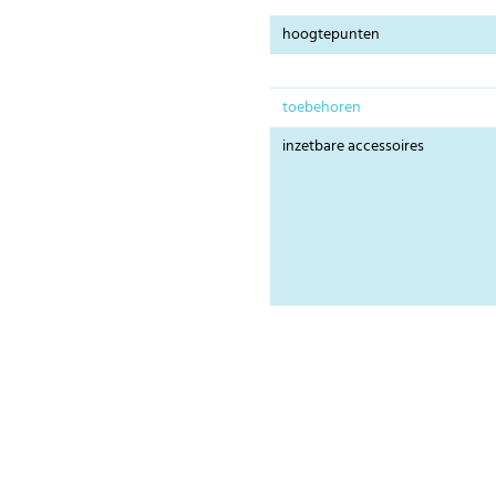
hoogtepunten
toebehoren
inzetbare accessoires