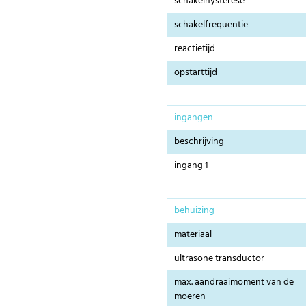
schakelhysterese
schakelfrequentie
reactietijd
opstarttijd
ingangen
beschrijving
ingang 1
behuizing
materiaal
ultrasone transductor
max. aandraaimoment van de
moeren