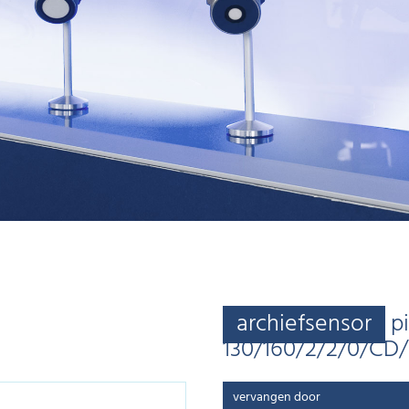
archiefsensor
p
130/160/2/2/0/CD
vervangen door