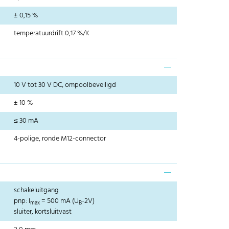
± 0,15 %
temperatuurdrift 0,17 %/K
10 V tot 30 V DC, ompoolbeveiligd
± 10 %
≤ 30 mA
4-polige, ronde M12-connector
schakeluitgang
pnp: I
= 500 mA (U
-2V)
max
B
sluiter, kortsluitvast