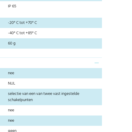
IP 65
-20° C tot +70° C
-40° C tot +85° C
60 g
nee
NUL
selectie van een van twee vast ingestelde
schakelpunten
nee
nee
geen