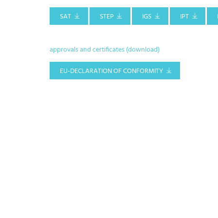
SAT
STEP
IGS
IPT
approvals and certificates (download)
EU-DECLARATION OF CONFORMITY