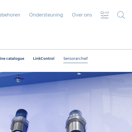
ebehoren
Ondersteuning
Over ons
ine catalogue
LinkControl
Sensorarchief