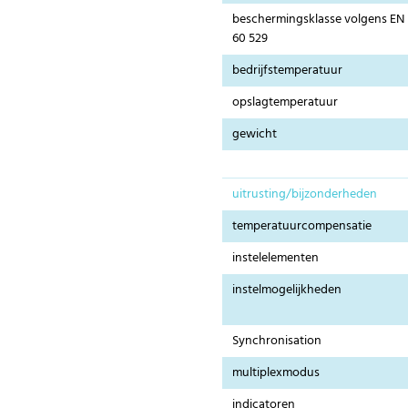
beschermingsklasse volgens EN
60 529
bedrijfstemperatuur
opslagtemperatuur
gewicht
uitrusting/bijzonderheden
temperatuurcompensatie
instelelementen
instelmogelijkheden
Synchronisation
multiplexmodus
indicatoren