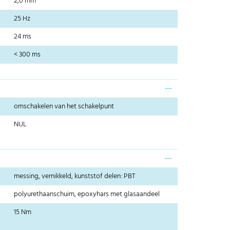
2,0 mm
25 Hz
24 ms
< 300 ms
omschakelen van het schakelpunt
NUL
messing, vernikkeld, kunststof delen: PBT
polyurethaanschuim, epoxyhars met glasaandeel
15 Nm