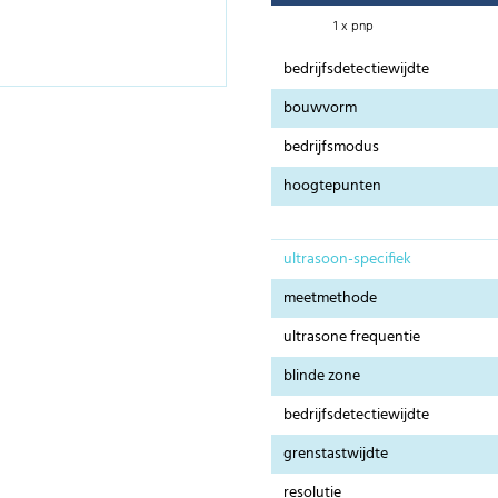
1 x pnp
bedrijfsdetectiewijdte
bouwvorm
bedrijfsmodus
hoogtepunten
ultrasoon-specifiek
meetmethode
ultrasone frequentie
blinde zone
bedrijfsdetectiewijdte
grenstastwijdte
resolutie