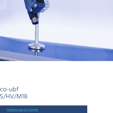
ico-ubf
/S/HV/M18
gelieve aan te vragen