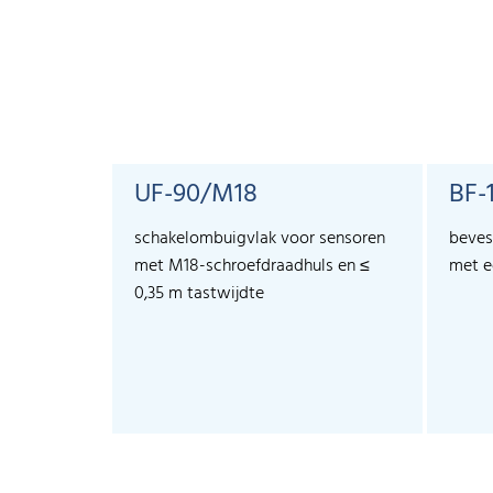
UF-90/M18
BF-
schakelombuigvlak voor sensoren
beves
met M18-schroefdraadhuls en ≤
met e
0,35 m tastwijdte