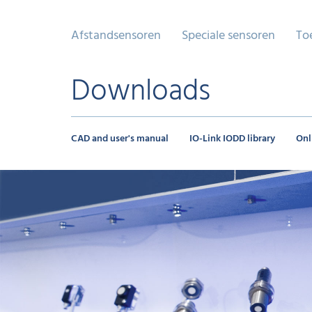
Afstandsensoren
Speciale sensoren
To
Downloads
CAD and user's manual
IO-Link IODD library
Onl