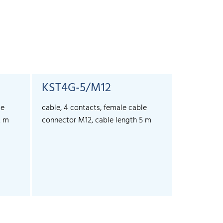
KST4G-5/M12
KST4A-
le
cable, 4 contacts, female cable
cable, 4 co
2 m
connector M12, cable length 5 m
connector 