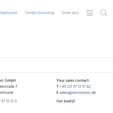
ebehoren
Ondersteuning
Over ons
nic GmbH
Your sales contact:
eestraße 7
T
+49 231 97 51 51 82
ortmund
E
sales@microsonic.de
 97 51 51 0
Het bedrijf