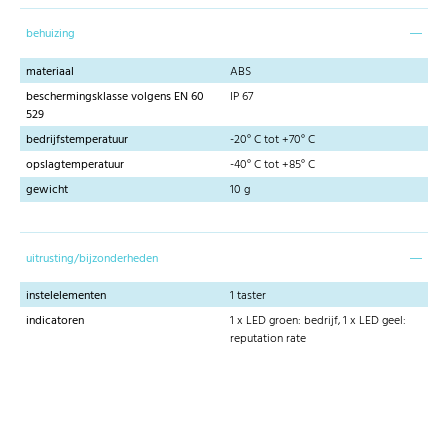
behuizing
materiaal
ABS
beschermingsklasse volgens EN 60
IP 67
529
bedrijfstemperatuur
-20° C tot +70° C
opslagtemperatuur
-40° C tot +85° C
gewicht
10 g
uitrusting/bijzonderheden
instelelementen
1 taster
indicatoren
1 x LED groen: bedrijf, 1 x LED geel:
reputation rate