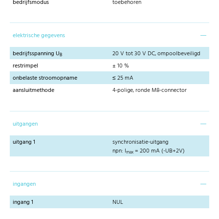
bedrijfsmodus
toebehoren
elektrische gegevens
bedrijfsspanning U
20 V tot 30 V DC, ompoolbeveiligd
B
restrimpel
± 10 %
onbelaste stroomopname
≤ 25 mA
aansluitmethode
4-polige, ronde M8-connector
uitgangen
uitgang 1
synchronisatie-uitgang
npn: I
= 200 mA (-UB+2V)
max
ingangen
ingang 1
NUL