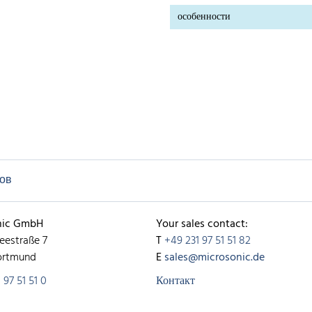
особенности
ков
nic GmbH
Your sales contact:
eestraße 7
T
+49 231 97 51 51 82
ortmund
E
sales@microsonic.de
 97 51 51 0
Контакт