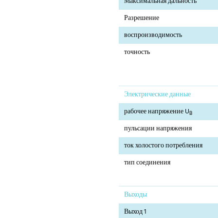
Максимальная дальность
Разрешение
воспроизводимость
точность
Электрические данные
рабочее напряжение U
B
пульсации напряжения
ток холостого потребления
тип соединения
Выходы
Выход 1