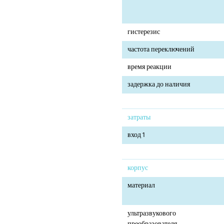
гистерезис
частота переключений
время реакции
задержка до наличия
затраты
вход 1
корпус
материал
ультразвукового