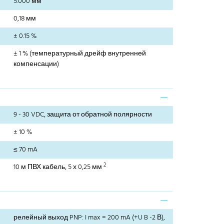
5.000 мм
0,18 мм
± 0.15 %
± 1 % (температурный дрейф внутренней
компенсации)
9 - 30 VDC, защита от обратной полярности
± 10 %
≤ 70 mA
2
10 м ПВХ кабель, 5 х 0,25 мм
релейный выход PNP: I max = 200 mA (+U B -2 В),