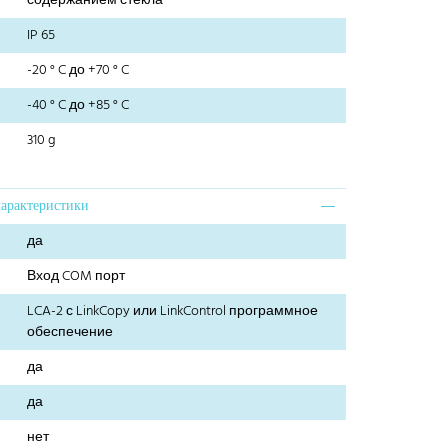
содержанием стекла
IP 65
-20 ° C до +70 ° C
-40 ° C до +85 ° C
310 g
характеристики
да
Вход COM порт
LCA-2 с LinkCopy или LinkControl программное
обеспечение
да
да
нет