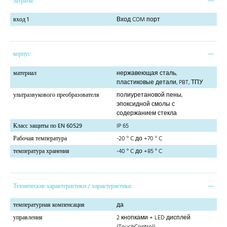
затраты
вход 1
Вход COM порт
корпус
материал
нержавеющая сталь,
пластиковые детали, PBT, ТПУ
ультразвукового преобразователя
полиуретановой пены,
эпоксидной смолы с
содержанием стекла
Класс защиты по EN 60529
IP 65
Рабочая температура
-20 ° C до +70 ° C
температура хранения
-40 ° C до +85 ° C
Технические характеристики / характеристики
температурная компенсация
да
управления
2 кнопками + LED дисплей
(TouchControl)