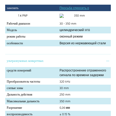
заменить
Просьба спросить о
1 х PNP
350 mm
Рабочий диапазон
30 - 350 mm
Модель
цилиндрический M18
режим работы
оконный режим
особенности
Версия из нержавеющей стали
ультразвуковых конкретных
средств измерений
Распростронение отраженного
сигнала по времени задержки
Преобразователь частоты
320 kHz
слепые зоны
30 mm
Дальность действия
250 mm
Максимальная дальность
350 mm
Разрешение
0,36 мм
воспроизводимость
± 0.15 %