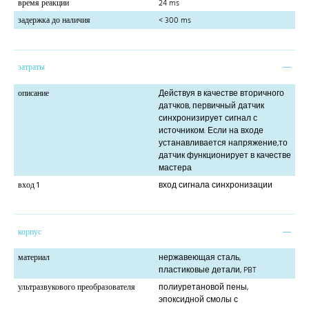
время реакции
24 ms
задержка до наличия
< 300 ms
затраты
описание
Действуя в качестве вторичного
датчков, первичный датчик
синхронизирует сигнал с
источником. Если на входе
устанавливается напряжение,то
датчик функционирует в качестве
мастера
вход 1
вход сигнала синхронизации
корпус
материал
нержавеющая сталь,
пластиковые детали, PBT
ультразвукового преобразователя
полиуретановой пены,
эпоксидной смолы с