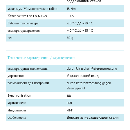
содержанием стекла
максимум Момент затяжки гайки
15 Nm
Класс защиты по EN 60529
IP 65
Рабочая температура
-20 ° C до +70 ° C
температура хранения
-40 ° C до +85 ° C
вес
60 g
Технические характеристики / характеристики
температурная компенсация
durch Ulraschall-Referenzmessung
управления
Управляющий вход
возможности для настройки
durch Referenzmessung gegen
Bezugspunkt
Synchronisation
да
мультиплекс
нет
Индикаторы
нет
особенности
Версия из нержавеющей стали