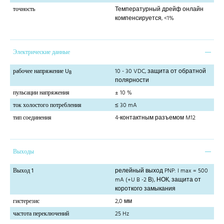
точность
Температурный дрейф онлайн
компенсируется, <1%
Электрические данные
рабочее напряжение U
10 - 30 VDC, защита от обратной
B
полярности
пульсации напряжения
± 10 %
ток холостого потребления
≤ 30 mA
тип соединения
4-контактным разъемом M12
Выходы
Выход 1
релейный выход PNP: I max = 500
mA (+U B -2 В), НОК, защита от
короткого замыкания
гистерезис
2,0 мм
частота переключений
25 Hz