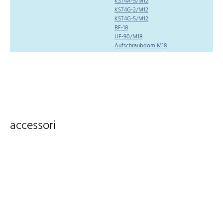
KST4A-5/M12
KST4G-2/M12
KST4G-5/M12
BF-18
UF-90/M18
Aufschraubdom M18
accessori