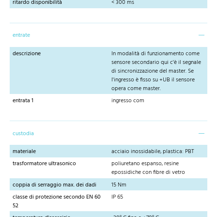
ritardo disponibilità
< 300 ms
entrate
descrizione
In modalità di funzionamento come
sensore secondario qui c'è il segnale
di sincronizzazione del master. Se
l'ingresso è fisso su +UB il sensore
opera come master.
entrata 1
ingresso com
custodia
materiale
acciaio inossidabile, plastica: PBT
trasformatore ultrasonico
poliuretano espanso, resine
epossidiche con fibre di vetro
coppia di serraggio max. dei dadi
15 Nm
classe di protezione secondo EN 60
IP 65
52