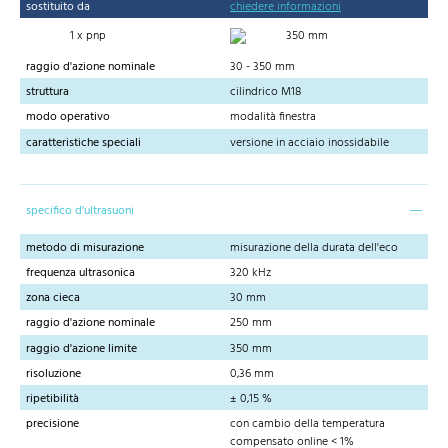
sostituito da
chiedere informazioni
1 x pnp
350 mm
raggio d'azione nominale
30 - 350 mm
struttura
cilindrico M18
modo operativo
modalità finestra
caratteristiche speciali
versione in acciaio inossidabile
specifico d'ultrasuoni
metodo di misurazione
misurazione della durata dell'eco
frequenza ultrasonica
320 kHz
zona cieca
30 mm
raggio d'azione nominale
250 mm
raggio d'azione limite
350 mm
risoluzione
0,36 mm
ripetibilità
± 0,15 %
precisione
con cambio della temperatura
compensato online < 1%