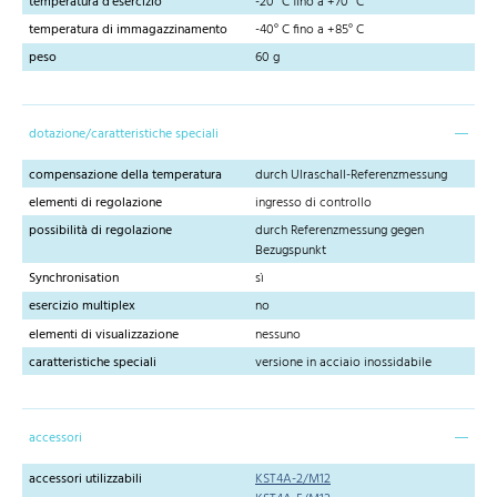
temperatura d'esercizio
-20° C fino a +70° C
temperatura di immagazzinamento
-40° C fino a +85° C
peso
60 g
dotazione/caratteristiche speciali
compensazione della temperatura
durch Ulraschall-Referenzmessung
elementi di regolazione
ingresso di controllo
possibilità di regolazione
durch Referenzmessung gegen
Bezugspunkt
Synchronisation
sì
esercizio multiplex
no
elementi di visualizzazione
nessuno
caratteristiche speciali
versione in acciaio inossidabile
accessori
accessori utilizzabili
KST4A-2/M12