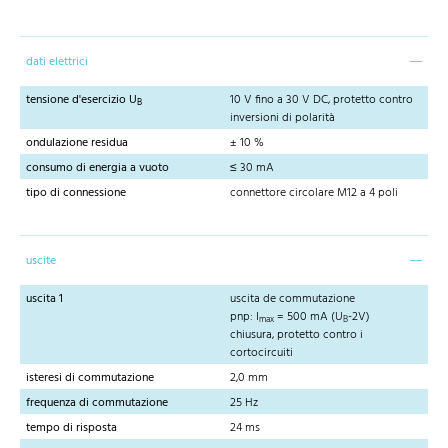
dati elettrici
tensione d'esercizio U
10 V fino a 30 V DC, protetto contro
B
inversioni di polarità
ondulazione residua
± 10 %
consumo di energia a vuoto
≤ 30 mA
tipo di connessione
connettore circolare M12 a 4 poli
uscite
uscita 1
uscita de commutazione
pnp: I
= 500 mA (U
-2V)
max
B
chiusura, protetto contro i
cortocircuiti
isteresi di commutazione
2,0 mm
frequenza di commutazione
25 Hz
tempo di risposta
24 ms