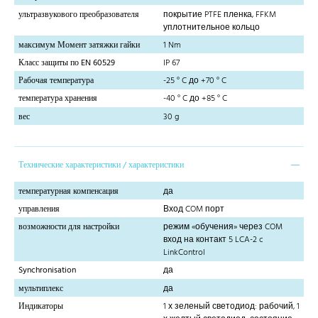
ультразвукового преобразователя
покрытие PTFE пленка, FFKM
уплотнительное кольцо
максимум Момент затяжки гайки
1 Nm
Класс защиты по EN 60529
IP 67
Рабочая температура
-25 ° C до +70 ° C
температура хранения
-40 ° C до +85 ° C
вес
30 g
Технические характеристики / характеристики
температурная компенсация
да
управления
Вход COM порт
возможности для настройки
режим «обучения» через COM
вход на контакт 5 LCA-2 c
LinkControl
Synchronisation
да
мультиплекс
да
Индикаторы
1 х зеленый светодиод: рабочий, 1