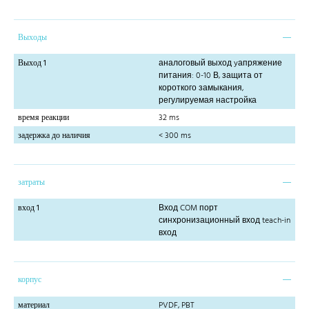
Выходы
Выход 1
аналоговый выход yапряжение
питания: 0-10 В, защита от
короткого замыкания,
регулируемая настройка
время реакции
32 ms
задержка до наличия
< 300 ms
затраты
вход 1
Вход COM порт
синхронизационный вход teach-in
вход
корпус
материал
PVDF, PBT