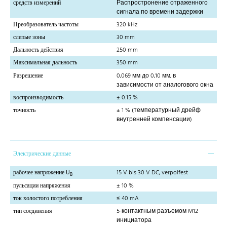
средств измерений
Распростронение отраженного
сигнала по времени задержки
Преобразователь частоты
320 kHz
слепые зоны
30 mm
Дальность действия
250 mm
Максимальная дальность
350 mm
Разрешение
0,069 мм до 0,10 мм, в
зависимости от аналогового окна
воспроизводимость
± 0.15 %
точность
± 1 % (температурный дрейф
внутренней компенсации)
Электрические данные
рабочее напряжение U
15 V bis 30 V DC, verpolfest
B
пульсации напряжения
± 10 %
ток холостого потребления
≤ 40 mA
тип соединения
5-контактным разъемом M12
инициатора