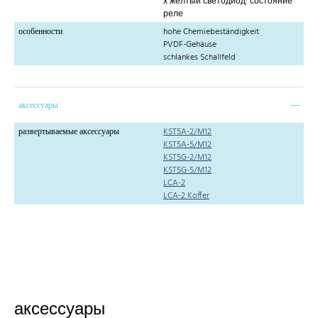
х желтый светодиод: состояние
реле
особенности
hohe Chemiebeständigkeit
PVDF-Gehäuse
schlankes Schallfeld
аксессуары
развертываемые аксессуары
KST5A-2/M12
KST5A-5/M12
KST5G-2/M12
KST5G-5/M12
LCA-2
LCA-2 Koffer
аксессуары