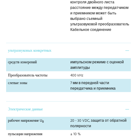
контроля двойного листа
расстояние между передатчиком
и приемником может быть
выбрано съемный
ультразвуковой преобразователь
Кабельное соединение
ультразвуковых конкретных
средств измерений
импульсном режиме с оценкой
амплитуды
Преобразователь частоты
400 kHz
слепые зоны
7 мм в передней части
передатчика и приемника
Электрические данные
рабочее напряжение U
20 - 30 VDC, защита от обратной
B
полярности
пульсации напряжения
± 10 %