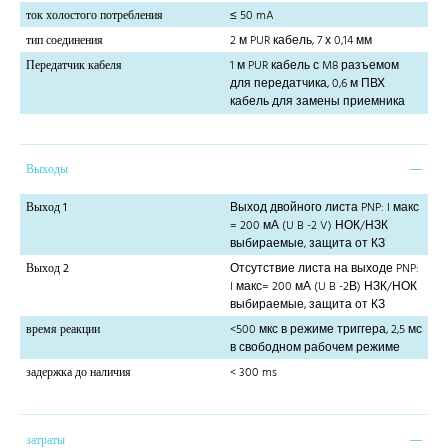
ток холостого потребления
≤ 50 mA
тип соединения
2 м PUR кабель, 7 х 0,14 мм
Передатчик кабеля
1 м PUR кабель с M8 разъемом
для передатчика, 0,6 м ПВХ
кабель для замены приемника
Выходы
Выход 1
Выход двойного листа PNP: I макс
= 200 мА (U B -2 V) НОК/НЗК
выбираемые, защита от КЗ
Выход 2
Отсутствие листа на выходе PNP:
I макс= 200 мА (U B -2В) НЗК/НОК
выбираемые, защита от КЗ
время реакции
<500 мкс в режиме триггера, 2,5 мс
в свободном рабочем режиме
задержка до наличия
< 300 ms
затраты