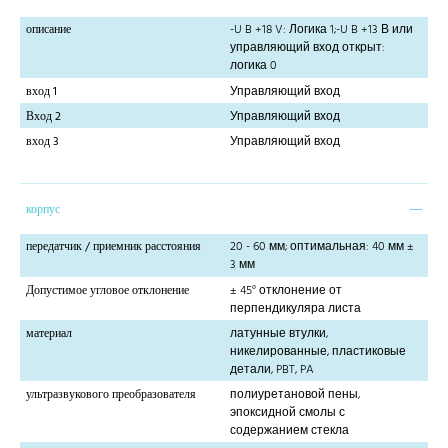
описание
-U B +18 V: Логика 1;-U B +13 В или
управляющий вход открыт:
логика 0
вход 1
Управляющий вход
Вход 2
Управляющий вход
вход 3
Управляющий вход
корпус
передатчик / приемник расстояния
20 - 60 мм; оптимальная: 40 мм ±
3 мм
Допустимое угловое отклонение
± 45° отклонение от
перпендикуляра листа
материал
латунные втулки,
никелированные, пластиковые
детали, PBT, PA
ультразвукового преобразователя
полиуретановой пены,
эпоксидной смолы с
содержанием стекла