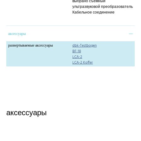
выбрано съемный
ультразвуковой преобразователь
Кабельное соединение
аксессуары
развертываемые аксессуары
dbk-Testbogen
BF-18
LCA-2
LCA-2 Koffer
аксессуары