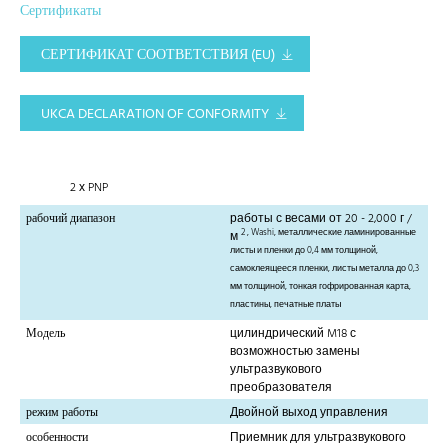
Сертификаты
СЕРТИФИКАТ СООТВЕТСТВИЯ (EU)
UKCA DECLARATION OF CONFORMITY
2 х PNP
рабочий диапазон
работы с весами от 20 - 2,000 г /
2
, Washi, металлические ламинированные
м
листы и пленки до 0,4 мм толщиной,
самоклеящееся пленки, листы металла до 0,3
мм толщиной, тонкая гофрированная карта,
пластины, печатные платы
Модель
цилиндрический M18 с
возможностью замены
ультразвукового
преобразователя
режим работы
Двойной выход управления
особенности
Приемник для ультразвукового