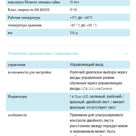
максимум Момент затяжки гайки
15 Nm
Класс защиты по EN 60529
IP 65
Рабочая температура
+5°C до +60°C
температура хранения
-40 ° C до +85 ° C
вес
135 g
Технические характеристики / характеристики
управления
Управляющий вход
возможности для настройки
Рабочий диапазон выбора через
входы управления режим
обучения через управляющие
входы LCA-2 с LinkControl
Индикаторы
1 х Duo-LED, зеленый: рабочий /
красный: двойной лист / мигает
красным: отсутствует лист
особенности
Приемник для ультразвукового
контроля двойного листа
расстояние между передатчиком
и приемником может быть