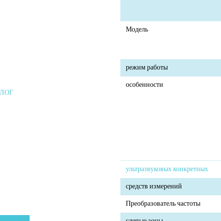
Модель
режим работы
особенности
АЛОГ
ультразвуковых конкретных
средств измерений
Преобразователь частоты