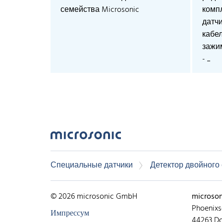
семейства Microsonic
компл
датч
кабел
зажи
- ...
Специальные датчики
Детектор двойного
© 2026 microsonic GmbH
microso
Phoenixs
Импрессум
44263 D