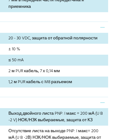
7 мм в передней части передатчика и
приемника
20 - 30 VDC, защита от обратной полярности
± 10 %
≤ 50 mA
2 м PUR кабель, 7 х 0,14 мм
1,2 м PUR кабель с M8 разъемом
Выход двойного листа PNP: I макс = 200 мА (U B
-2 V) НОК/НЗК выбираемые, защита от КЗ
Отсутствие листа на выходе PNP: I макс= 200
мА (U B -2В) НЗК/НОК выбираемые, защита от