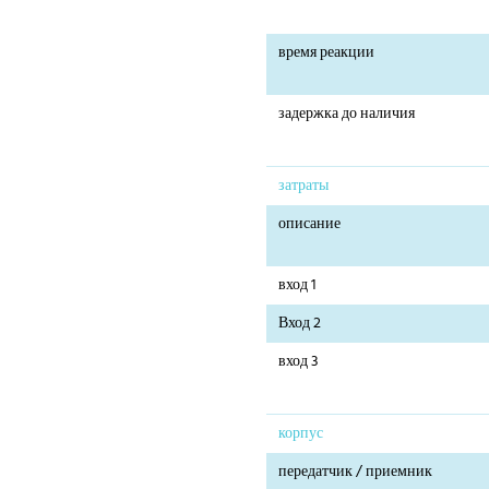
время реакции
задержка до наличия
затраты
описание
вход 1
Вход 2
вход 3
корпус
передатчик / приемник