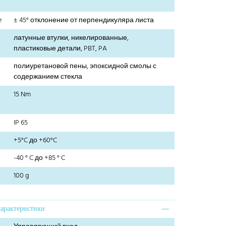
е
± 45° отклонение от перпендикуляра листа
латунные втулки, никелированные,
пластиковые детали, PBT, PA
полиуретановой пены, эпоксидной смолы с
содержанием стекла
15 Nm
IP 65
+5°C до +60°C
-40 ° C до +85 ° C
100 g
характеристики