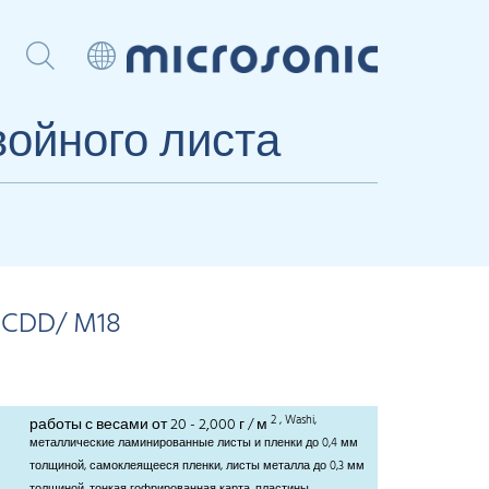
войного листа
3CDD/ M18
2
, Washi,
работы с весами от 20 - 2,000 г / м
металлические ламинированные листы и пленки до 0,4 мм
толщиной, самоклеящееся пленки, листы металла до 0,3 мм