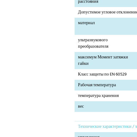
расстояния
Допустимое угловое отклонени
материал
ультразвукового
преобразователя
максимум Момент затяжки
гайки
Класс защиты по EN 60529
Рабочая температура
температура хранения
вес
Технические характеристики / 