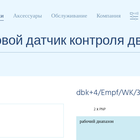
ки
Аксессуары
Обслуживание
Компания
овой датчик контроля д
dbk+4/Empf/WK/
2 х PNP
рабочий диапазон