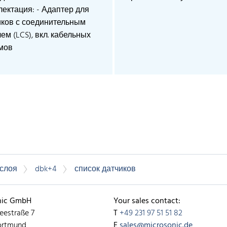
ектация: - Адаптер для
иков с соединительным
ем (LCS), вкл. кабельных
мов
 слоя
dbk+4
список датчиков
nic GmbH
Your sales contact:
eestraße 7
T
+49 231 97 51 51 82
ortmund
E
sales@microsonic.de