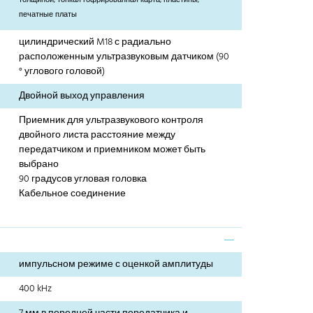
толщиной, тонкая гофрированная карта, пластины,
печатные платы
цилиндрический M18 с радиально
расположенным ультразвуковым датчиком (90
° углового головой)
Двойной выход управления
Приемник для ультразвукового контроля
двойного листа расстояние между
передатчиком и приемником может быть
выбрано
90 градусов угловая головка
Кабельное соединение
импульсном режиме с оценкой амплитуды
400 kHz