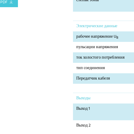
слепые зоны
PDF
Электрические данные
рабочее напряжение U
B
пульсации напряжения
ток холостого потребления
тип соединения
Передатчик кабеля
Выходы
Выход 1
Выход 2