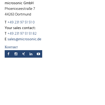
microsonic GmbH
Phoenixseestraße 7
44263 Dortmund
T
+49 231 97 51 51 0
Your sales contact:
T
+49 231 97 51 51 82
E
sales@microsonic.de
Контакт