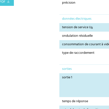
PDF
précision
données électriques
tension de service U
B
ondulation résiduelle
consommation de courant à vid
type de raccordement
sorties
sortie 1
temps de réponse