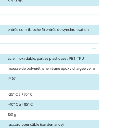
< 300 ms
entrée com. (broche 5) entrée de synchronisation
acier inoxydable, parties plastiques : PBT, TPU
mousse de polyuréthane, résine époxy chargée verre
IP 67
-25° C à +70° C
-40° C à +85° C
150 g
raccord pour câble (sur demande)