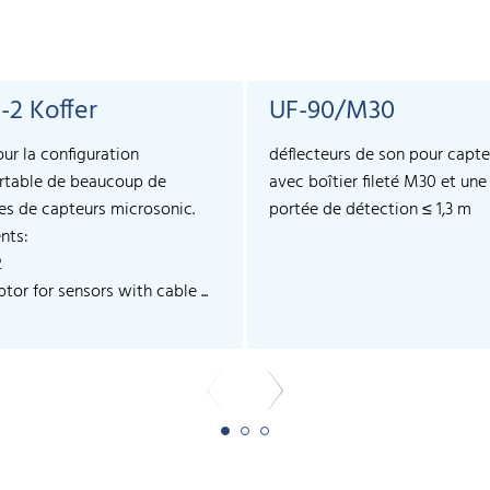
-2 Koffer
UF-90/M30
our la configuration
déflecteurs de son pour capte
rtable de beaucoup de
avec boîtier fileté M30 et une
les de capteurs microsonic.
portée de détection ≤ 1,3 m
nts:
2
tor for sensors with cable ...