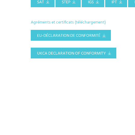
SAT
STEP
IGS
IPT
Agréments et certificats (téléchargement)
EU-DÉCLARATION DE CONFORMITÉ
UKCA DECLARATION OF CONFORMITY