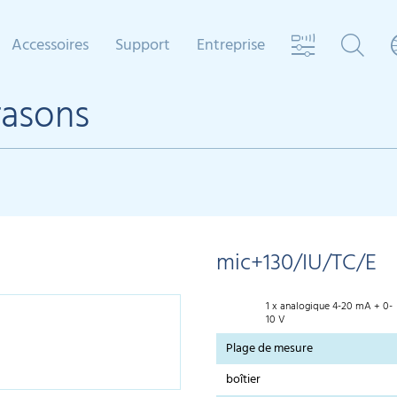
Accessoires
Support
Entreprise
rasons
mic+130/IU/TC/E
1 x analogique 4-20 mA + 0-
10 V
Plage de mesure
boîtier