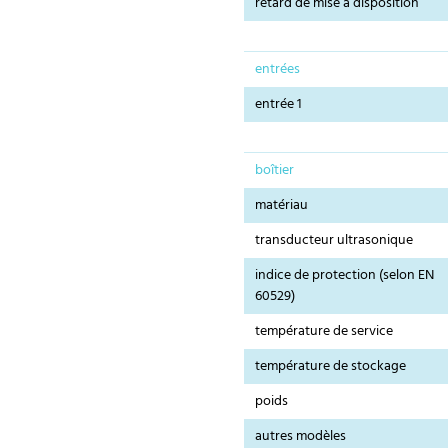
retard de mise à disposition
entrées
entrée 1
boîtier
matériau
transducteur ultrasonique
indice de protection (selon EN
60529)
température de service
température de stockage
poids
autres modèles