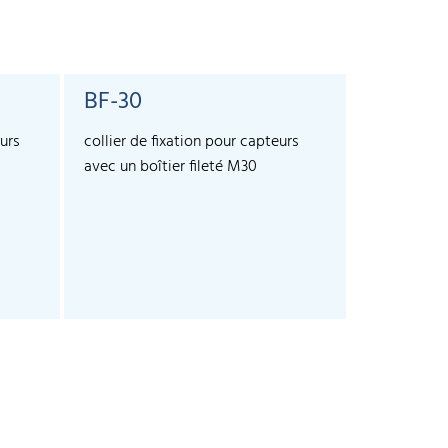
BF-30
SyncBo
urs
collier de fixation pour capteurs
Pour la syn
avec un boîtier fileté M30
plus de 10 
crm+, cube 
permet de s
capteurs.