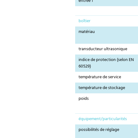
entrée 1
boîtier
matériau
transducteur ultrasonique
indice de protection (selon EN
60529)
température de service
température de stockage
poids
équipement/particularités
possibilités de réglage