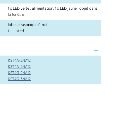
1 x LED verte : alimentation, 1 x LED jaune : objet dans
la fenêtre
lobe ultrasonique étroit
UL Listed
KST4A-2/M12
KST4A-5/M12
KST4G-2/M12
KST4G-5/M12