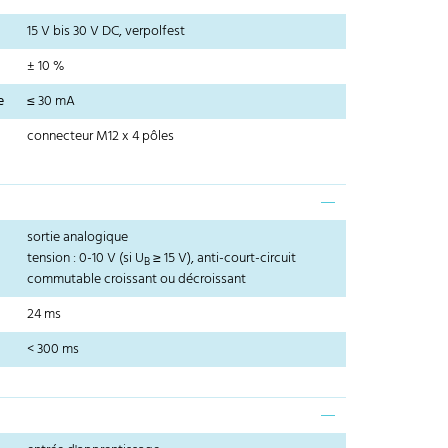
15 V bis 30 V DC, verpolfest
± 10 %
e
≤ 30 mA
connecteur M12 x 4 pôles
sortie analogique
tension : 0-10 V (si U
≥ 15 V), anti-court-circuit
B
commutable croissant ou décroissant
24 ms
< 300 ms