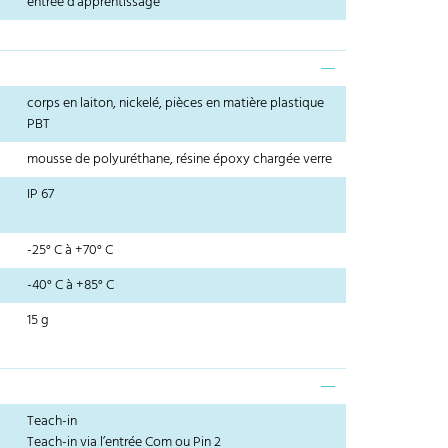
entrée d'apprentissage
corps en laiton, nickelé, pièces en matière plastique
PBT
mousse de polyuréthane, résine époxy chargée verre
IP 67
-25° C à +70° C
-40° C à +85° C
15 g
Teach-in
Teach-in via l’entrée Com ou Pin 2