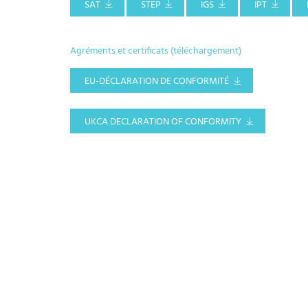
SAT
STEP
IGS
IPT
Agréments et certificats (téléchargement)
EU-DÉCLARATION DE CONFORMITÉ
UKCA DECLARATION OF CONFORMITY