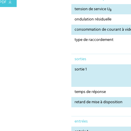
PDF
tension de service U
B
ondulation résiduelle
consommation de courant à vid
type de raccordement
sorties
sortie 1
temps de réponse
retard de mise à disposition
entrées