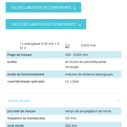
EU-DÉCLARATION DE CONFORMITÉ
UKCA DECLARATION OF CONFORMITY
1 x analogique 4-20 mA + 0-
5.000 mm
10 V
Plage de mesure
350 - 5.000 mm
boîtier
en forme de parallélépipède
rectangle
mode de fonctionnement
mesures de distance analogiques
caractéristiques spéciales
UL Listed
spécial ultrason
procédé de mesure
temps de propagation de l'écho
fréquence du transducteur
120 kHz
zone morte
350 mm