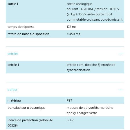
sortie 1
sortie analogique
courant : 4-20 mA / tension : 0-10 V
(si U
≥ 15 V), anti-court-circuit
B
commutable croissant ou décroissant
temps de réponse
172 ms
retard de mise à disposition
< 450 ms
entrées
entrée 1
entrée com. (broche 5) entrée de
synchronisation
boîtier
matériau
PBT
transducteur ultrasonique
mousse de polyuréthane, résine
époxy chargée verre
indice de protection (selon EN
IP 67
60529)