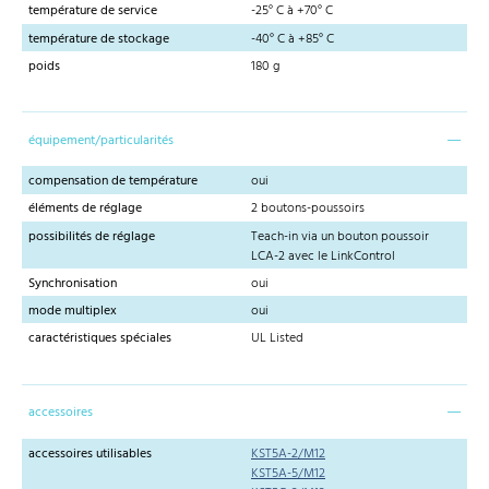
température de service
-25° C à +70° C
température de stockage
-40° C à +85° C
poids
180 g
équipement/particularités
compensation de température
oui
éléments de réglage
2 boutons-poussoirs
possibilités de réglage
Teach-in via un bouton poussoir
LCA-2 avec le LinkControl
Synchronisation
oui
mode multiplex
oui
caractéristiques spéciales
UL Listed
accessoires
accessoires utilisables
KST5A-2/M12
KST5A-5/M12