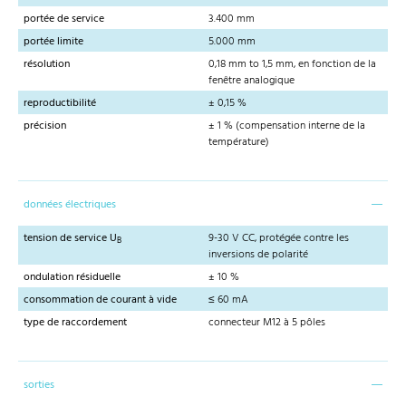
portée de service
3.400 mm
portée limite
5.000 mm
résolution
0,18 mm to 1,5 mm, en fonction de la
fenêtre analogique
reproductibilité
± 0,15 %
précision
± 1 % (compensation interne de la
température)
données électriques
tension de service U
9-30 V CC, protégée contre les
B
inversions de polarité
ondulation résiduelle
± 10 %
consommation de courant à vide
≤ 60 mA
type de raccordement
connecteur M12 à 5 pôles
sorties