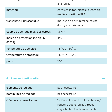
à la feuille
matériau
corps en laiton, nickelé, pièces en
matière plastique PBT
transducteur ultrasonique
mousse de polyuréthane, résine
époxy chargée verre
couple de serrage max. des écrous
15 Nm
indice de protection (selon EN
IP 65
60529)
température de service
+5° C à +60° C
température de stockage
-40° C à +85° C
poids
350 g
équipement/particularités
éléments de réglage
pas nécessaire
possibilités de réglage
pas nécessaire
éléments de visualisation
1 x Duo-LED; verte : alimentation /
rouge : double feuille / rouge
clignotante : feuille manquante