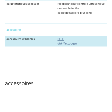
caractéristiques spéciales
récepteur pour contrôle ultrasonique
de double feuille
câble de raccord plus long
accessoires
accessoires utilisables
BF-18
dbk-Testbogen
accessoires