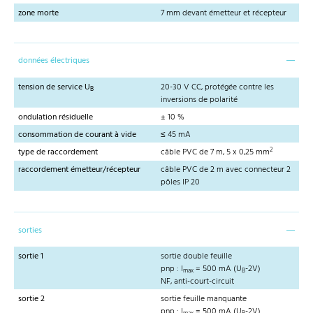
zone morte
7 mm devant émetteur et récepteur
données électriques
tension de service U
20-30 V CC, protégée contre les
B
inversions de polarité
ondulation résiduelle
± 10 %
consommation de courant à vide
≤ 45 mA
2
type de raccordement
câble PVC de 7 m, 5 x 0,25 mm
raccordement émetteur/récepteur
câble PVC de 2 m avec connecteur 2
pôles IP 20
sorties
sortie 1
sortie double feuille
pnp : I
= 500 mA (U
-2V)
max
B
NF, anti-court-circuit
sortie 2
sortie feuille manquante
pnp : I
= 500 mA (U
-2V)