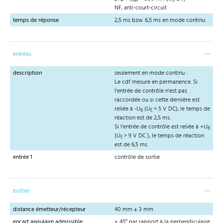
max
B
NF, anti-court-circuit
temps de réponse
2,5 ms bzw. 6,5 ms en mode continu
entrées
description
seulement en mode continu :
Le cdf mesure en permanence. Si
l'entrée de contrôle n'est pas
raccordée ou si cette dernière est
reliée à -U
(U
< 5 V DC), le temps de
B
E
réaction est de 2,5 ms.
Si l'entrée de contrôle est reliée à +U
B
(U
> 9 V DC ), le temps de réaction
E
est de 6,5 ms.
entrée 1
contrôle de sortie
boîtier
distance émetteur/récepteur
40 mm ± 3 mm
encart angulaire admissible
± 45° par rapport à la perpendiculaire