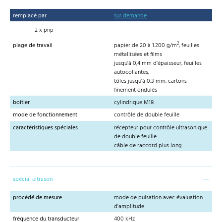
remplacé par
sur demande
2 x pnp
2
plage de travail
papier de 20 à 1.200 g/m
, feuilles
métallisées et films
jusqu’à 0,4 mm d’épaisseur, feuilles
autocollantes,
tôles jusqu’à 0,3 mm, cartons
finement ondulés
boîtier
cylindrique M18
mode de fonctionnement
contrôle de double feuille
caractéristiques spéciales
récepteur pour contrôle ultrasonique
de double feuille
câble de raccord plus long
spécial ultrason
procédé de mesure
mode de pulsation avec évaluation
d'amplitude
fréquence du transducteur
400 kHz