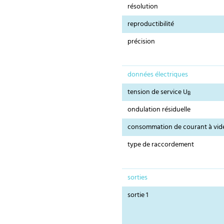
résolution
reproductibilité
précision
données électriques
tension de service U
B
ondulation résiduelle
consommation de courant à vid
type de raccordement
sorties
sortie 1