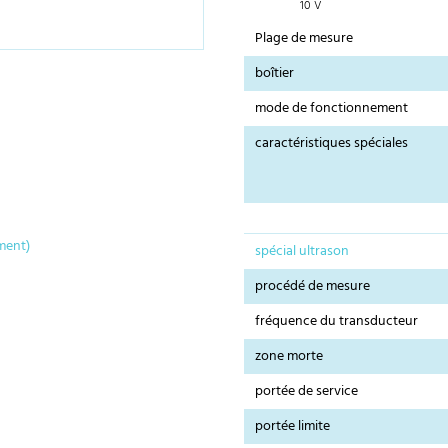
10 V
Plage de mesure
boîtier
mode de fonctionnement
caractéristiques spéciales
ment)
spécial ultrason
procédé de mesure
fréquence du transducteur
zone morte
portée de service
portée limite