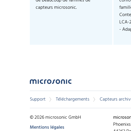
de beaucoup de familles de
confo
capteurs microsonic.
famil
Conte
LCA-
- Adap
Support
Téléchargements
Capteurs archiv
© 2026 microsonic GmbH
microso
Phoenixs
Mentions légales