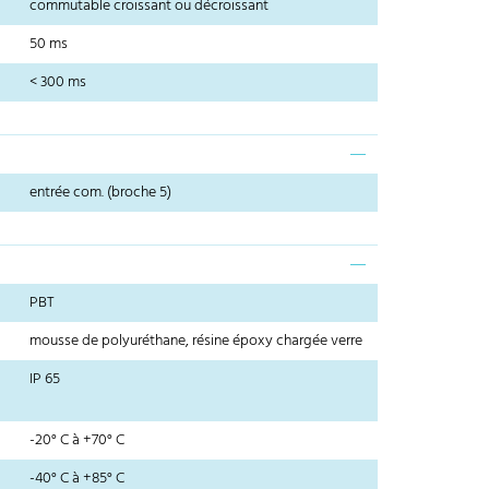
commutable croissant ou décroissant
50 ms
< 300 ms
entrée com. (broche 5)
PBT
mousse de polyuréthane, résine époxy chargée verre
IP 65
-20° C à +70° C
-40° C à +85° C