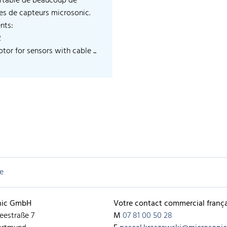
rtable de beaucoup de
les de capteurs microsonic.
nts:
2
tor for sensors with cable ...
e
nic GmbH
Votre contact commercial frança
eestraße 7
M
07 81 00 50 28