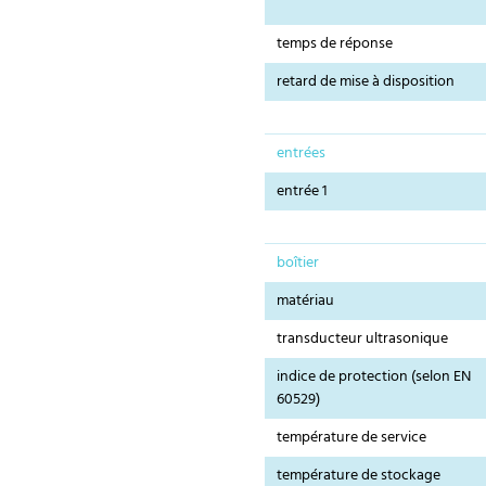
temps de réponse
retard de mise à disposition
entrées
entrée 1
boîtier
matériau
transducteur ultrasonique
indice de protection (selon EN
60529)
température de service
température de stockage