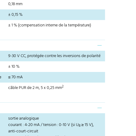
0,18 mm
± 0,15 %
± 1 % (compensation interne de la température)
9-30 V CC, protégée contre les inversions de polarité
± 10 %
e
≤ 70 mA
2
câble PUR de 2 m, 5 x 0,25 mm
sortie analogique
courant : 4-20 mA / tension : 0-10 V (si U
≥ 15 V),
B
anti-court-circuit