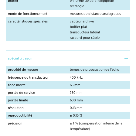
boîtier
en forme de parallélépipède
rectangle
mode de fonctionnement
mesures de distance analogiques
caractéristiques spéciales
capteur archive
boîtier plat
transducteur latéral
raccord pour câble
spécial ultrason
procédé de mesure
temps de propagation de l'écho
fréquence du transducteur
400 kHz
zone morte
65 mm
portée de service
350 mm
portée limite
600 mm
résolution
0,18 mm
reproductibilité
± 0,15 %
précision
± 1 % (compensation interne de la
température)