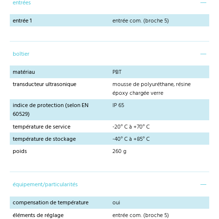
entrées
entrée 1
entrée com. (broche 5)
boîtier
matériau
PBT
transducteur ultrasonique
mousse de polyuréthane, résine
époxy chargée verre
indice de protection (selon EN
IP 65
60529)
température de service
-20° C à +70° C
température de stockage
-40° C à +85° C
poids
260 g
équipement/particularités
compensation de température
oui
éléments de réglage
entrée com. (broche 5)