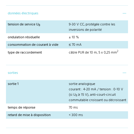
données électriques
tension de service U
9-30 V CC, protégée contre les
B
inversions de polarité
ondulation résiduelle
± 10 %
consommation de courant à vide
≤ 70 mA
2
type de raccordement
câble PUR de 10 m, 5 x 0,25 mm
sorties
sortie 1
sortie analogique
courant : 4-20 mA / tension : 0-10 V
(si U
≥ 15 V), anti-court-circuit
B
commutable croissant ou décroissant
temps de réponse
70 ms
retard de mise à disposition
< 300 ms