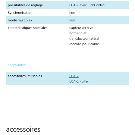
possibilités de réglage
LCA-2 avec LinkControl
Synchronisation
non
mode multiplex
non
caractéristiques spéciales
capteur archive
boîtier plat
transducteur latéral
raccord pour câble
accessoires
accessoires utilisables
LCA-2
LCA-2 Koffer
accessoires