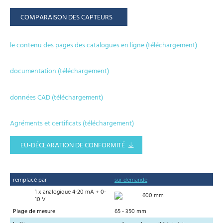
COMPARAISON DES CAPTEURS
le contenu des pages des catalogues en ligne (téléchargement)
documentation (téléchargement)
données CAD (téléchargement)
Agréments et certificats (téléchargement)
EU-DÉCLARATION DE CONFORMITÉ
remplacé par
sur demande
1 x analogique 4-20 mA + 0-
600 mm
10 V
Plage de mesure
65 - 350 mm