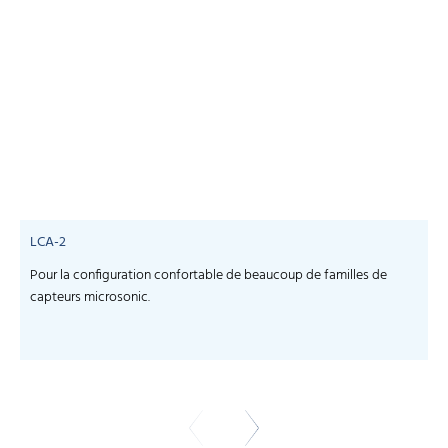
LCA-2
Pour la configuration confortable de beaucoup de familles de
S
capteurs microsonic.
c
-