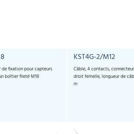
18
KST4G-2/M12
r de fixation pour capteurs
Câble, 4 contacts, connecteu
n boîtier fileté M18
droit femelle, longueur de câb
m