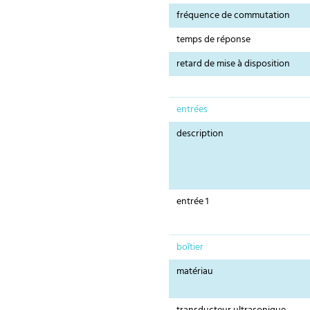
fréquence de commutation
temps de réponse
retard de mise à disposition
entrées
description
entrée 1
boîtier
matériau