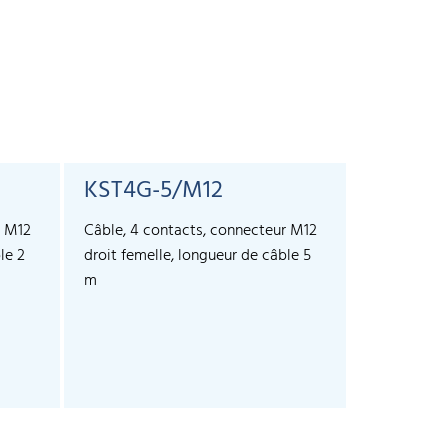
KST4G-5/M12
KST4A-
r M12
Câble, 4 contacts, connecteur M12
Câble, 4 co
le 2
droit femelle, longueur de câble 5
coudé femel
m
m