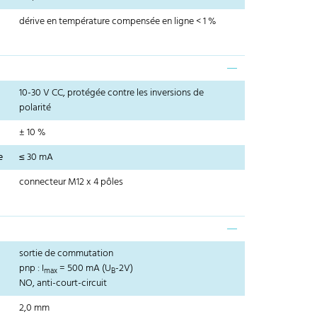
dérive en température compensée en ligne < 1 %
10-30 V CC, protégée contre les inversions de
polarité
± 10 %
e
≤ 30 mA
connecteur M12 x 4 pôles
sortie de commutation
pnp : I
= 500 mA (U
-2V)
max
B
NO, anti-court-circuit
2,0 mm