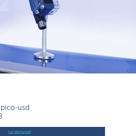
pico-usd
8
sur demande