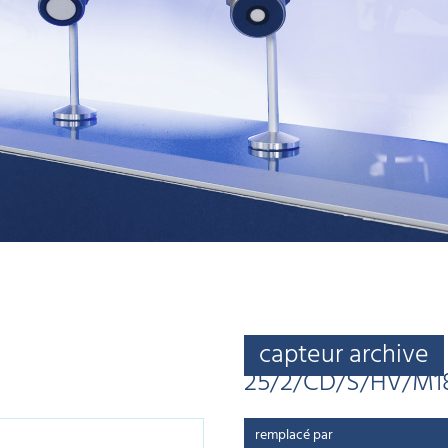
capteur archive
25/2/CD/S/HV/M1
remplacé par