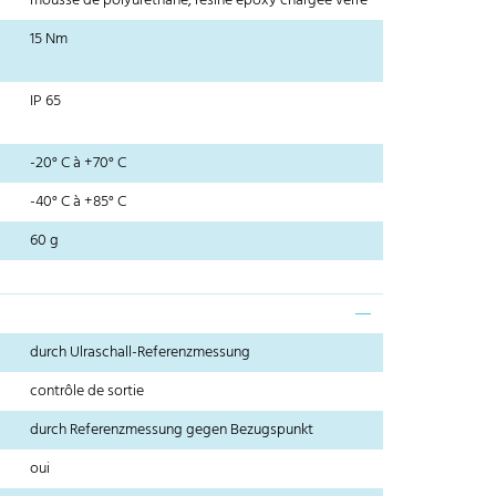
mousse de polyuréthane, résine époxy chargée verre
15 Nm
IP 65
-20° C à +70° C
-40° C à +85° C
60 g
durch Ulraschall-Referenzmessung
contrôle de sortie
durch Referenzmessung gegen Bezugspunkt
oui