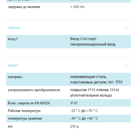
задержка до наличия
< 300 ms
затраты
вход 1
Вход COM порт
синхронизационный вход
корпус
материал
нержавеющая сталь,
пластиковые детали, PBT, ТПУ
ультразвукового преобразователя
покрытие PTFE пленка, FFKM
уплотнительное кольцо
Класс защиты по EN 60529
IP 67
Рабочая температура
-25 ° C до +70 ° C
температура хранения
-40 ° C до +85 ° C
вес
210 g