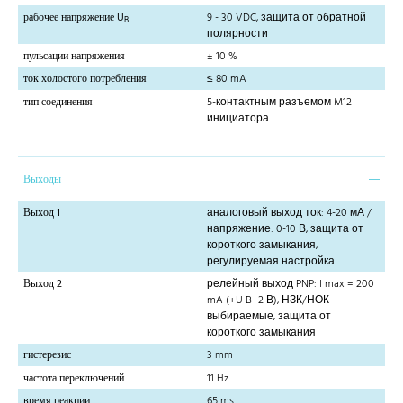
рабочее напряжение U
9 - 30 VDC, защита от обратной
B
полярности
пульсации напряжения
± 10 %
ток холостого потребления
≤ 80 mA
тип соединения
5-контактным разъемом M12
инициатора
Выходы
Выход 1
аналоговый выход ток: 4-20 мА /
напряжение: 0-10 В, защита от
короткого замыкания,
регулируемая настройка
Выход 2
релейный выход PNP: I max = 200
mA (+U B -2 В), НЗК/НОК
выбираемые, защита от
короткого замыкания
гистерезис
3 mm
частота переключений
11 Hz
время реакции
65 ms