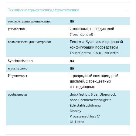
Технические характеристики / характеристики
температурная компенсация
да
управления
2 кнопками + LED дисплей
(TouchControl)
возможности для настройки
Режим «обучение» и цифровой
конфигурации посредством
TouchControl LCA с LinkControl
Synchronisation
да
мультиплекс
да
Индикаторы
3-разрядный светодиодный
дисплей, 2 трехцветных
светодиодных
особенности
druckfest bis 6 bar Überdruck
hohe Chemiebeständigkeit
Edelstahlausführung
Display
Prozessanschluss G1
UL Listed