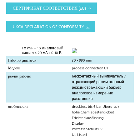
СЕРТИФИКАТ СООТВЕТСТВИЯ (EU)
UKCA DECLARATION OF CONFORMITY
1 х PNP + 1 х аналоговый
сигнал 4-20 мА / 0-10 В
Рабочий диапазон
30 - 990 mm
Модель
process connection G1
режим работы
бесконтактный выключатель /
отражающий режим оконный
режим отражающий барьер
аналоговое измерение
расстояния
особенности
druckfest bis 6 bar Überdruck
hohe Chemiebeständigkeit
Edelstahlausführung
Display
Prozessanschluss G1
UL Listed