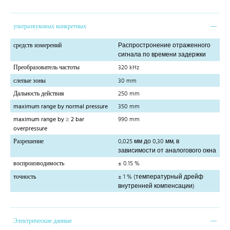
ультразвуковых конкретных
средств измерений
Распростронение отраженного
сигнала по времени задержки
Преобразователь частоты
320 kHz
слепые зоны
30 mm
Дальность действия
250 mm
maximum range by normal pressure
350 mm
maximum range by ≥ 2 bar
990 mm
overpressure
Разрешение
0,025 мм до 0,30 мм, в
зависимости от аналогового окна
воспроизводимость
± 0.15 %
точность
± 1 % (температурный дрейф
внутренней компенсации)
Электрические данные