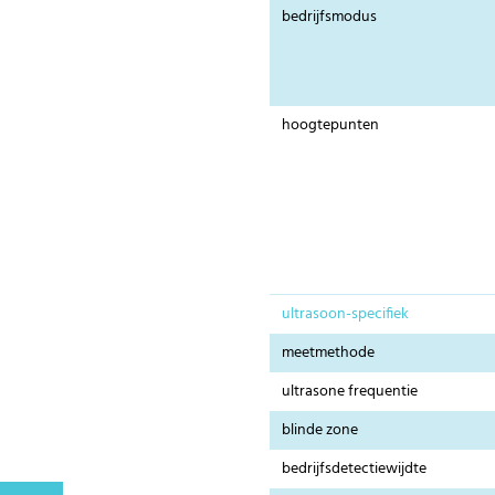
bedrijfsmodus
hoogtepunten
ultrasoon-specifiek
meetmethode
ultrasone frequentie
blinde zone
bedrijfsdetectiewijdte