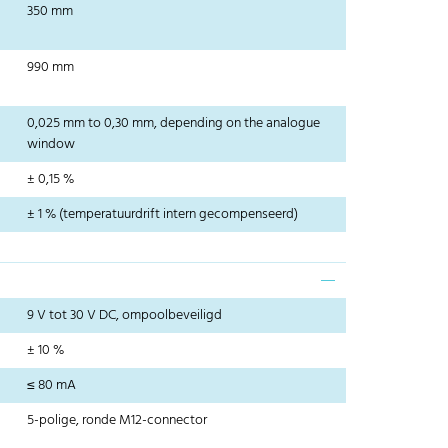
350 mm
990 mm
0,025 mm to 0,30 mm, depending on the analogue
window
± 0,15 %
± 1 % (temperatuurdrift intern gecompenseerd)
9 V tot 30 V DC, ompoolbeveiligd
± 10 %
≤ 80 mA
5-polige, ronde M12-connector