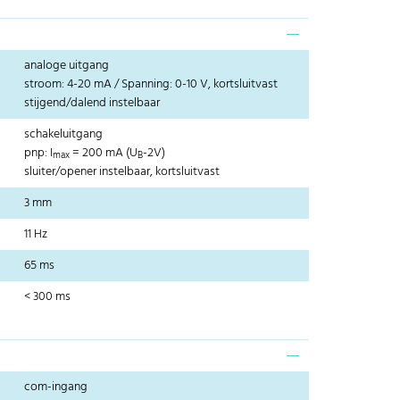
analoge uitgang
stroom: 4-20 mA / Spanning: 0-10 V, kortsluitvast
stijgend/dalend instelbaar
schakeluitgang
pnp: I
= 200 mA (U
-2V)
max
B
sluiter/opener instelbaar, kortsluitvast
3 mm
11 Hz
65 ms
< 300 ms
com-ingang