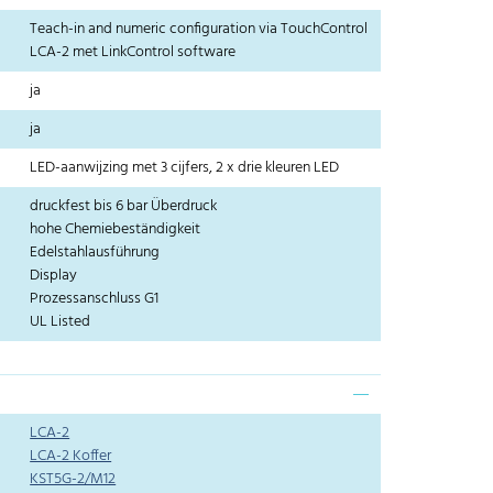
Teach-in and numeric configuration via TouchControl
LCA-2 met LinkControl software
ja
ja
LED-aanwijzing met 3 cijfers, 2 x drie kleuren LED
druckfest bis 6 bar Überdruck
hohe Chemiebeständigkeit
Edelstahlausführung
Display
Prozessanschluss G1
UL Listed
LCA-2
LCA-2 Koffer
KST5G-2/M12