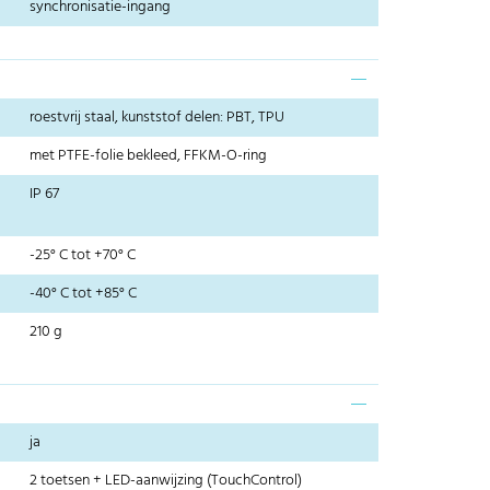
synchronisatie-ingang
roestvrij staal, kunststof delen: PBT, TPU
met PTFE-folie bekleed, FFKM-O-ring
IP 67
-25° C tot +70° C
-40° C tot +85° C
210 g
ja
2 toetsen + LED-aanwijzing (TouchControl)