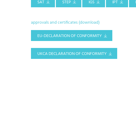
SAT
STEP
IGS
IPT
approvals and certificates (download)
EU-DECLARATION OF CONFORMITY
UKCA DECLARATION OF CONFORMITY