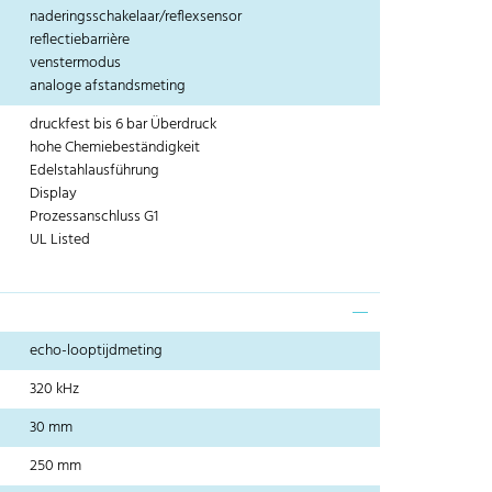
naderingsschakelaar/reflexsensor
reflectiebarrière
venstermodus
analoge afstandsmeting
druckfest bis 6 bar Überdruck
hohe Chemiebeständigkeit
Edelstahlausführung
Display
Prozessanschluss G1
UL Listed
echo-looptijdmeting
320 kHz
30 mm
250 mm