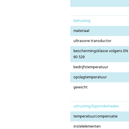
behuizing
materiaal
ultrasone transductor
beschermingsklasse volgens EN
60 529
bedrijfstemperatuur
opslagtemperatuur
gewicht
uitrusting/bijzonderheden
temperatuurcompensatie
instelelementen