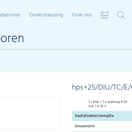
ebehoren
Ondersteuning
Over ons
soren
hps+25/DIU/TC/E/
1 x pnp + 1 x analoog 4-20
mA / 0-10 V
bedrijfsdetectiewijdte
bouwvorm