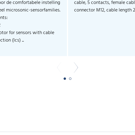
oor de comfortabele instelling
cable, 5 contacts, female cab
eel microsonic-sensorfamilies.
connector M12, cable length 
nts:
2
ptor for sensors with cable
tion (lcs) ...