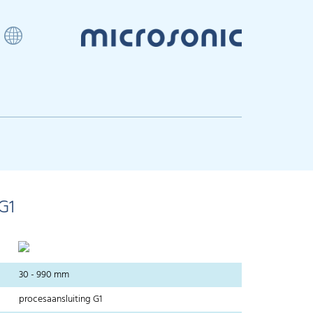
G1
30 - 990 mm
procesaansluiting G1