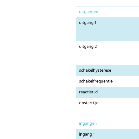
uitgangen
uitgang 1
uitgang 2
schakelhysterese
schakelfrequentie
reactietijd
opstarttijd
ingangen
ingang 1