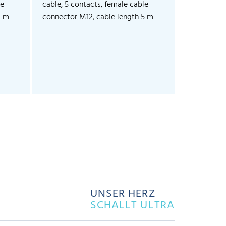
le
cable, 5 contacts, female cable
cable, 5 co
2 m
connector M12, cable length 5 m
connector 
UNSER HERZ
SCHALLT ULTRA