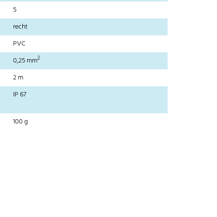
5
recht
PVC
2
0,25 mm
2 m
IP 67
100 g