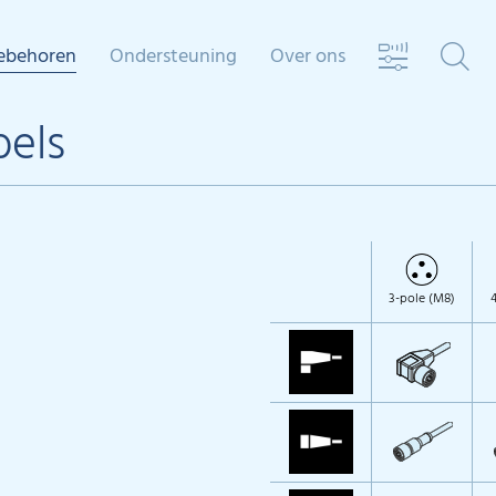
ebehoren
Ondersteuning
Over ons
bels
3-pole (M8)
4