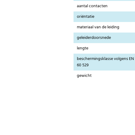
aantal contacten
oriëntatie
materiaal van de leiding
geleiderdoorsnede
lengte
beschermingsklasse volgens EN
60 529
gewicht