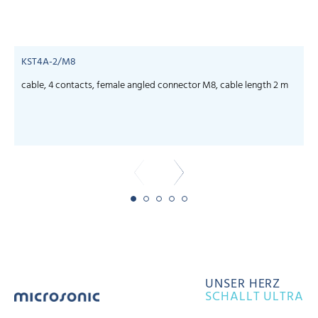
KST4A-2/M8
cable, 4 contacts, female angled connector M8, cable length 2 m
c
UNSER HERZ
SCHALLT ULTRA