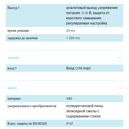
Выход 1
аналоговый выход yапряжение
питания: 0-10 В, защита от
короткого замыкания,
регулируемая настройка
время реакции
24 ms
задержка до наличия
< 300 ms
затраты
вход 1
Вход COM порт
корпус
материал
ABS
ультразвукового преобразователя
полиуретановой пены,
эпоксидной смолы с
содержанием стекла
Класс защиты по EN 60529
IP 67