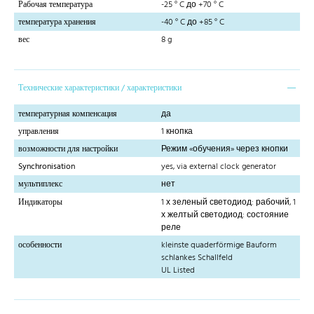
Рабочая температура
-25 ° C до +70 ° C
температура хранения
-40 ° C до +85 ° C
вес
8 g
Технические характеристики / характеристики
температурная компенсация
да
управления
1 кнопка
возможности для настройки
Режим «обучения» через кнопки
Synchronisation
yes, via external clock generator
мультиплекс
нет
Индикаторы
1 х зеленый светодиод: рабочий, 1
х желтый светодиод: состояние
реле
особенности
kleinste quaderförmige Bauform
schlankes Schallfeld
UL Listed