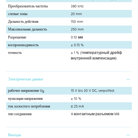
Преобразователь частоты
380 kHz
слепые зоны
20 mm
Дальность действия
150 mm
Максимальная дальность
250 mm
Разрешение
0.10 мм
воспроизводимость
± 0.15 %
точность
± 1 % (температурный дрейф
внутренней компенсации)
Электрические данные
рабочее напряжение U
15 V bis 30 V DC, verpolfest
B
пульсации напряжения
± 10 %
ток холостого потребления
≤ 25 mA
тип соединения
4-контактным разъемом M8
Выходы