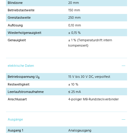
Blindzone
20 mm
Betriebstastweite
150 mm
Grenztastweite
250 mm
Auflösung
0,10 mm
Wiederholgenauigkeit
± 0,15 %
Genauigkeit
± 1 % (Temperaturdrift intern
kompensiert)
elektrische Daten
Betriebsspannung U
15 V bis 30 V DC, verpolfest
B
Restwelligkeit
± 10 %
Leerlaufstromaufnahme
≤ 25 mA
Anschlussart
4-poliger M8-Rundsteckverbinder
Ausgänge
Ausgang 1
Analogausgang