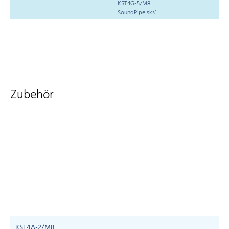
KST4G-5/M8
SoundPipe sks1
Zubehör
KST4A-2/M8