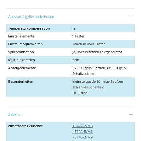
Ausstattung/Besonderheiten
Temperaturkompensation
ja
Einstellelemente
1 Taster
Einstellmöglichkeiten
Teach-in über Taster
Synchronisation
ja, über externen Taktgenerator
Multiplexbetrieb
nein
Anzeigeelemente
1 x LED grün: Betrieb, 1 x LED gelb:
Schaltzustand
Besonderheiten
kleinste quaderförmige Bauform
schlankes Schallfeld
UL Listed
Zubehör
einsetzbares Zubehör
KST4A-2/M8
KST4A-5/M8
KST4G-2/M8