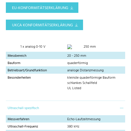
EU-KONFORMITÄTSERKLÄRUNG
UKCA KONFORMITÄTSERKLÄRUNG
1 x analog 0-10 V
250 mm
Messbereich
20 - 250 mm
Bauform
quaderförmig
Betriebsart/Grundfunktion
analoge Distanzmessung
Besonderheiten
kleinste quaderförmige Bauform
schlankes Schallfeld
UL Listed
Ultraschall-spezifisch
Messverfahren
Echo-Laufzeitmessung
Ultraschall-Frequenz
380 kHz