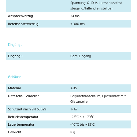
Spannung: 0-10 V, kurzschlussfest
steigend/fallend einstellbar
Ansprechverzug
24 ms
Bereitschaftsverzug
< 300 ms
Eingänge
Eingang 1
Com-Eingang
Gehäuse
Material
ABS
Ultraschall-Wandler
Polyurethanschaum, Epoxidharz mit
Glasanteilen
Schutzart nach EN 60529
IP 67
Betriebstemperatur
-25°C bis +70°C
Lagertemperatur
-40°C bis +85°C
Gewicht
8 g