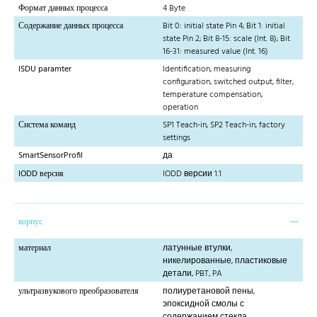
Формат данных процесса
4 Byte
Содержание данных процесса
Bit 0: initial state Pin 4; Bit 1: initial
state Pin 2; Bit 8-15: scale (Int. 8); Bit
16-31: measured value (Int. 16)
ISDU paramter
Identification, measuring
configuration, switched output, filter,
temperature compensation,
operation
Система команд
SP1 Teach-in, SP2 Teach-in, factory
settings
SmartSensorProfil
да
IODD версия
IODD версии 1.1
корпус
материал
латунные втулки,
никелированные, пластиковые
детали, PBT, PA
ультразвукового преобразователя
полиуретановой пены,
эпоксидной смолы с