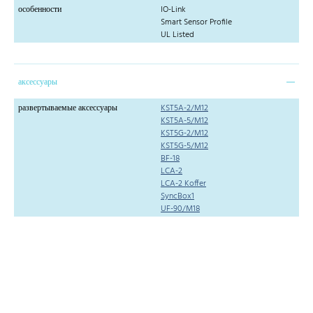
особенности
IO-Link
Smart Sensor Profile
UL Listed
аксессуары
развертываемые аксессуары
KST5A-2/M12
KST5A-5/M12
KST5G-2/M12
KST5G-5/M12
BF-18
LCA-2
LCA-2 Koffer
SyncBox1
UF-90/M18