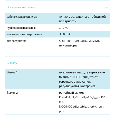
Электрические данные
рабочее напряжение U
10 - 30 VDC, защита от обратной
B
полярности
пульсации напряжения
± 10 %
ток холостого потребления
≤ 50 mA
тип соединения
5-контактным разъемом M12
инициатора
Выходы
Выход 1
аналоговый выход yапряжение
питания: 0-10 В, защита от
короткого замыкания,
регулируемая настройка
Выход 2
релейный выход
Push-Pull, U
-3 V, -U
+3 V,I
= 100
B
B
max
mA
NOC/NCC adjustable, short-circuit-
proof