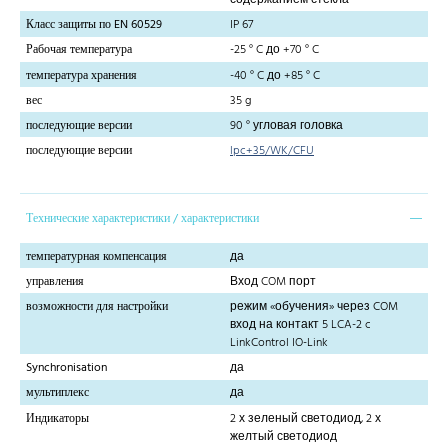
содержанием стекла
Класс защиты по EN 60529
IP 67
Рабочая температура
-25 ° C до +70 ° C
температура хранения
-40 ° C до +85 ° C
вес
35 g
последующие версии
90 ° угловая головка
последующие версии
lpc+35/WK/CFU
Технические характеристики / характеристики
температурная компенсация
да
управления
Вход COM порт
возможности для настройки
режим «обучения» через COM
вход на контакт 5 LCA-2 c
LinkControl IO-Link
Synchronisation
да
мультиплекс
да
Индикаторы
2 х зеленый светодиод, 2 х
желтый светодиод