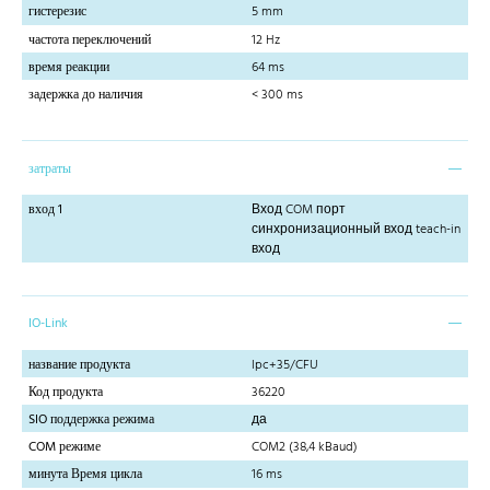
гистерезис
5 mm
частота переключений
12 Hz
время реакции
64 ms
задержка до наличия
< 300 ms
затраты
вход 1
Вход COM порт
синхронизационный вход teach-in
вход
IO-Link
название продукта
lpc+35/CFU
Код продукта
36220
SIO поддержка режима
да
COM режиме
COM2 (38,4 kBaud)
минута Время цикла
16 ms