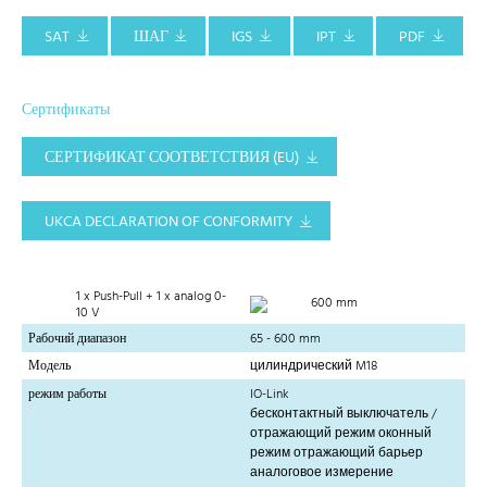
SAT
ШАГ
IGS
IPT
PDF
Сертификаты
СЕРТИФИКАТ СООТВЕТСТВИЯ (EU)
UKCA DECLARATION OF CONFORMITY
1 x Push-Pull + 1 x analog 0-
600 mm
10 V
Рабочий диапазон
65 - 600 mm
Модель
цилиндрический M18
режим работы
IO-Link
бесконтактный выключатель /
отражающий режим оконный
режим отражающий барьер
аналоговое измерение