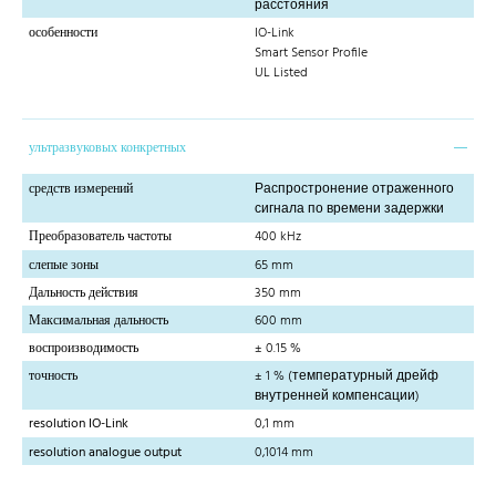
расстояния
особенности
IO-Link
Smart Sensor Profile
UL Listed
ультразвуковых конкретных
средств измерений
Распростронение отраженного
сигнала по времени задержки
Преобразователь частоты
400 kHz
слепые зоны
65 mm
Дальность действия
350 mm
Максимальная дальность
600 mm
воспроизводимость
± 0.15 %
точность
± 1 % (температурный дрейф
внутренней компенсации)
resolution IO-Link
0,1 mm
resolution analogue output
0,1014 mm